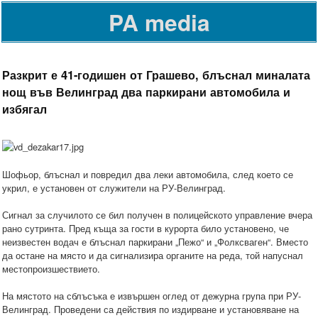
PA media
Разкрит е 41-годишен от Грашево, блъснал миналата
нощ във Велинград два паркирани автомобила и
избягал
Шофьор, блъснал и повредил два леки автомобила, след което се
укрил, е установен от служители на РУ-Велинград.
Сигнал за случилото се бил получен в полицейското управление вчера
рано сутринта. Пред къща за гости в курорта било установено, че
неизвестен водач е блъснал паркирани „Пежо“ и „Фолксваген“. Вместо
да остане на място и да сигнализира органите на реда, той напуснал
местопроизшествието.
На мястото на сблъсъка е извършен оглед от дежурна група при РУ-
Велинград. Проведени са действия по издирване и установяване на