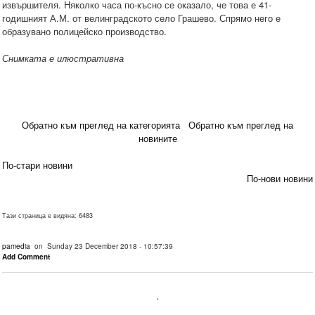
извършителя. Няколко часа по-късно се оказало, че това е 41-
годишният А.М. от велинградското село Грашево. Спрямо него е
образувано полицейско производство.
Снимката е илюстративна
Обратно към преглед на категорията
Обратно към преглед на
новините
По-стари новини
По-нови новини
Тази страница е видяна: 6483
pamedia
on Sunday 23 December 2018 - 10:57:39
Add Comment
.