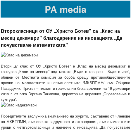
PA media
Второкласници от ОУ „Христо Ботев” са „Клас на
месец декември” благодарение на иновацията „Да
почувстваме математиката”
Втори „а” клас от ОУ „Христо Ботев” е „Клас на месец декември” в
конкурса „Клас на месеца” под мотото „Бъди отговорен – бъди в час”,
обявен от Местната комисия за борба срещу противообществените
прояви на малолетните и непълнолетните /МКБППМН/ към Община
Пазарджик. Призът – плакет и грамота им бяха връчени на 19 декември
2019 г. от г-жа Гергана Табакова, директор на дирекция „Образование и
култура”.
Победителите заслужиха вниманието на журито, съставено от членове
на МКБППМН, със своята задружност и отговорност, със съвместните
уроци с четвъртокласници и най-вече с иновацията „Да почувстваме