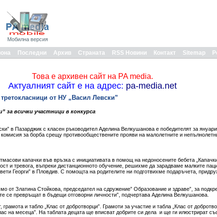
Мобилна версия
иона
Последни
Архив
Страната
RSS Новини
Контакт
Sitemap
Р
Това е архивен сайт на PA media.
Актуалният сайт е на адрес:
pa-media.net
- третокласници от НУ „Васил Левски”
” за всички участници в конкурса
вски” в Пазарджик с класен ръководител Аделина Велкушанова е победителят за януари
а комисия за борба срещу противообществените прояви на малолетните и непълнолет
тмасови капачки във връзка с инициативата в помощ на недоносените бебета „Капачки
ост и тревога, въпреки дистанционното обучение, решихме да зарадваме малките паци
ети Георги” в Пловдив. С помощта на родителите ни подготвихме подаръчета, придруж
мо от Златина Стойкова, председател на сдружение” Образование и здраве”, за подкр
 те се превръщат в бъдещи отговорни личности”, подчертава Аделина Велкушанова.
 грамота и табло „Клас от добротворци”. Грамоти за участие и табла „Клас от добротв
лас на месеца”. На таблата децата ще вписват добрите си дела и ще ги илюстрират съ