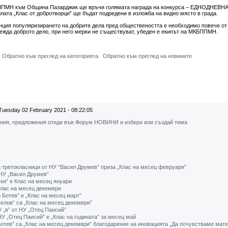
БППМН към Община Пазарджик ще връчи голямата награда на конкурса – ЕДНОДНЕВ
блата „Клас от добротворци” ще бъдат подредени в изложба на видно място в града.
нция популяризирането на добрите дела пред обществеността е необходимо повече от
лежда доброто дело, при него мерки не съществуват, убеден е екипът на МКБППМН.
Обратно към преглед на категорията
Обратно към преглед на новините
Tuesday 02 February 2021 - 08:22:05
ения, предложения отиди във Форум НОВИНИ и избери или създай тема
а третокласници от НУ “Васил Друмев” приза „Клас на месец февруари”
т НУ „Васил Друмев”
ски” е Клас на месец януари
 клас на месец декември
 Ботев” е „Клас на месец март”
елов“ са „Клас на месец декември”
V „в” от НУ „Отец Паисий”
У „Отец Паисий” е „Клас на годината” за месец май
отев” са „Клас на месец декември” благодарение на иновацията „Да почувстваме мат