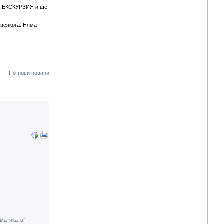
НА ЕКСКУРЗИЯ и ще
 всякога. Няма
По-нови новини
ематиката”