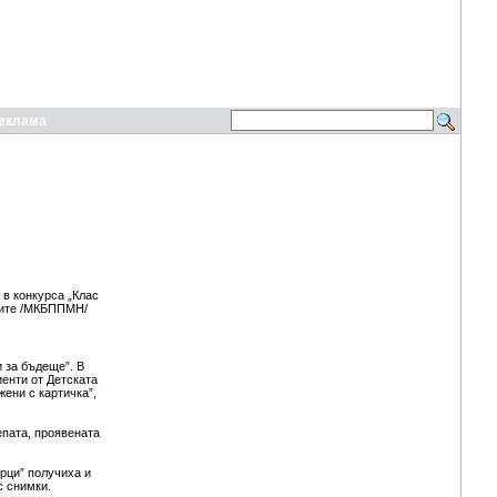
еклама
 в конкурса „Клас
ните /МКБППМН/
 за бъдеще”. В
енти от Детската
ени с картичка”,
епата, проявената
орци” получиха и
с снимки.