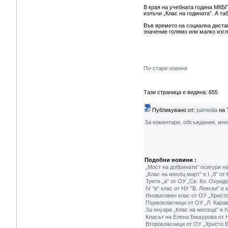
В края на учебната година МК
излъчи „Клас на годината”. А та
Във времето на социална диста
значение голямо или малко изг
По-стари новини
Тази страница е видяна: 655
Публикувано от:
pamedia
на 
За коментари, обсъждания, мн
Подобни новини :
„Мост на добрината” осигури н
„Клас на месец март” е I „б” о
Трети „а” от ОУ „Св. Кл. Охрид
IV "в" клас от НУ "В. Левски" е
Иновативен клас от ОУ „Христо
Първокласници от ОУ „Л. Карав
За януари „Клас на месеца” е I
Класът на Елена Бишурова от Н
Второкласници от ОУ „Христо Б