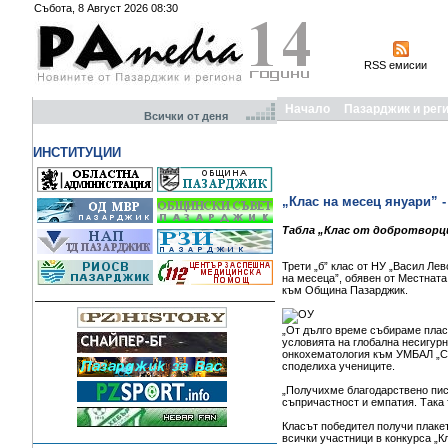
Събота, 8 Август 2026 08:30
RSS емисии
Начало
Пазарджик и рег
Всички от деня
ИНСТИТУЦИИ
„Клас на месец януари” 
Табла „Клас от добротворци
Трети „б” клас от НУ „Васил Ле
на месеца”, обявен от Местнат
към Община Пазарджик.
„От дълго време събираме плас
условията на глобална несигурн
онкохематология към УМБАЛ „Св
споделиха учениците.
„Получихме благодарствено пис
съпричастност и емпатия. Така
Класът победител получи плакет,
всички участници в конкурса „К