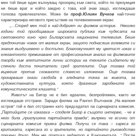
мен той беше един вълнуващ прозорец към света, който по презумция
ни беше враг и който заедно с това, кой знае защо, изглеждаше
толкова привлекателен. Може би
проф.Юлиян Вучков
най-точно
характеризира неговото присъствие на телевизионния екран:
„…Според мен той е най-добрият ни филмов историк. Няколко
години той приобщаваше широката публика към чудесата на
световното кино чрез Българската национална телевизия. Беше
предпочитан човек от малкия екран, защото поднасяше големите си
знания въодушевено и достъпно. Благозвучният му цветист изказ и
елегантното преминаване от професионалния анализ на филмовите
творби към апетитните лични истории на техните създатели му
спечели доста почитатели сред зрителите. Още тогава той
вървеше против скованото словесно изложение. Още тогава
прокарваше онази свобода в гледната точка за живота, за
художествената култура, която дразнеше заробените от
комунистическите клишета.“
Животът на Бигор не е бил идеален, безпроблемен, както ни
изглеждаше отстрани. Заради филма на Рангел Вълчанов „На малкия
остров“ той е бил отстранен като председател на сценарната комисия.
„Партийците се изказаха – споделя Бигор в същото интервю, - че в
него била „приглушена партийната правда“, въпреки че всички от
сценарната комисия приеха филма. Получи се така – хареса го
критиката, харесаха го и зрителите, но партийното ръководство
прецени друго. Мен ме пратиха редактор в Киноцентъра…“
После