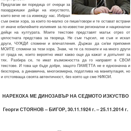
Предлагам ви поредица от очерци за
пазарджишки дейци на изкуството,
които вече не са измежду нас. Избрал
съм онези хора, за които по-малко се пише/говори и те остават встрани
от иначе юбилейните излияния за по-известни регионални и национални
дейци на културата. Моите текстове представят малък отрез от
цялостната представа за твореца. Не съм търсил, не съм и искал
други, ЧУЖДИ спомени и впечатления. Държах да си/ви припомня
МОИТЕ спомени за тези хора. Знам, че те са познати и на много други
от града ни, които вероятно имат какво още да кажат и допълнят за
тях. Разбира се, те имат възможността да го направят в СВОИ
текстове. И това ще бъде добре, защото ПАМЕТТА не е еднозначна и
безспорна, а динамична, многоизмерна, податлива на манипулация, но
и отстояваща своята автентичност, без която ще сме НИКОИ.
НАРЕКОХА МЕ ДИНОЗАВЪР НА СЕДМОТО ИЗКУСТВО
Георги СТОЯНОВ – БИГОР, 30.11.1924 г. – 25.11.2014 г.