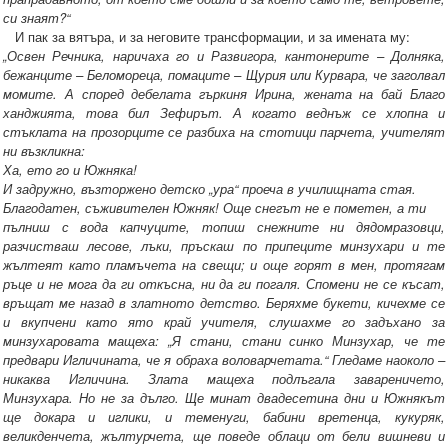
си знаят?“
И пак за вятъра, и за неговите трансформации, и за имената му:
„Освен Речника, наричаха го и Развигора, кантонерите – Долняка,
бежанците – Беломореца, помаците – Щурия или Курвара, че заголвал
момите. А според дебелата гъркиня Ирина, жената на бай Благо
ханджията, това бил Зефирът. А когато веднъж се хлопна и
стъклата на прозорците се разбиха на стотици парчета, учителят
ни възкликна:
Ха, ето го и Южняка!
И задружно, възторжено детско „ура“ проеча в училищната стая.
Благодатен, съживителен Южняк! Още снегът не е пометен, а ти
пълниш с вода капчуците, топиш снежните ни дядомразовци,
разчистваш лесове, лъки, пръскаш по припеците минзухари и те
жълтеят като пламъчета на свещи; и още горят в мен, протягам
ръце и не мога да ги откъсна, ни да ги погаля. Спомени не се късат,
връщат ме назад в златното детство. Беряхме букети, кичехме се
и вкупчени като ято край учителя, слушахме го задъхано за
минзухаровата мащеха: „Я стани, стани синко Минзухар, че те
предвари Игличината, че я обраха воловарчетата.“ Гледаме наоколо –
никаква Игличина. Злата мащеха подлъгала завареничето,
Минзухара. Но не за дълго. Ще минат двадесетина дни и Южнякът
ще докара и иглики, и теменуги, бабини вретенца, кукуряк,
великденчета, жълтурчета, ще поведе облаци от бели вишневи и