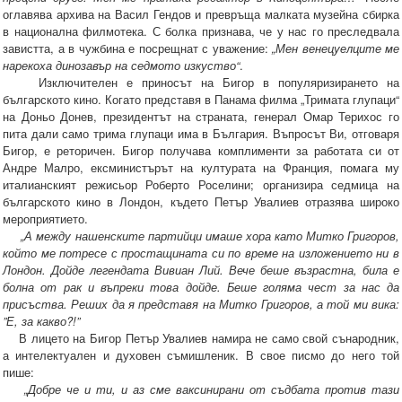
оглавява архива на Васил Гендов и превръща малката музейна сбирка
в национална филмотека. С болка признава, че у нас го преследвала
завистта, а в чужбина е посрещнат с уважение:
„Мен венецуелците ме
нарекоха динозавър на седмото изкуство“
.
Изключителен е приносът на Бигор в популяризирането на
българското кино. Когато представя в Панама филма „Тримата глупаци“
на Доньо Донев, президентът на страната, генерал Омар Терихос го
пита дали само трима глупаци има в България. Въпросът Ви, отговаря
Бигор, е реторичен. Бигор получава комплименти за работата си от
Андре Малро, ексминистърът на културата на Франция, помага му
италианският режисьор Роберто Роселини; организира седмица на
българското кино в Лондон, където Петър Увалиев отразява широко
мероприятието.
„А между нашенските партийци имаше хора като Митко Григоров,
който ме потресе с простащината си по време на изложението ни в
Лондон. Дойде легендата Вивиан Лий. Вече беше възрастна, била е
болна от рак и въпреки това дойде. Беше голяма чест за нас да
присъства. Реших да я представя на Митко Григоров, а той ми вика:
”Е, за какво?!”
В лицето на Бигор Петър Увалиев намира не само свой сънародник,
а интелектуален и духовен съмишленик. В свое писмо до него той
пише:
„Добре че и ти, и аз сме ваксинирани от съдбата против тази