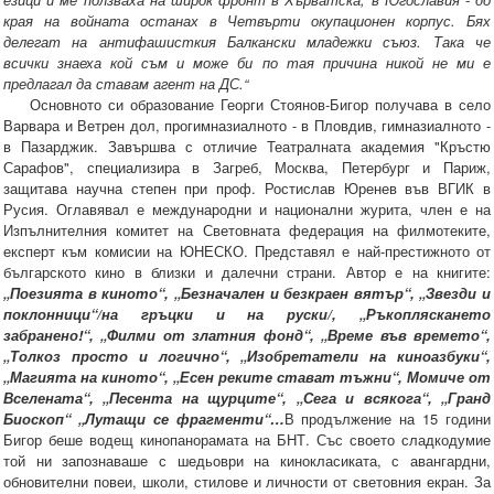
края на войната останах в Четвърти окупационен корпус. Бях
делегат на антифашисткия Балкански младежки съюз. Така че
всички знаеха кой съм и може би по тая причина никой не ми е
предлагал да ставам агент на ДС.“
Основното си образование Георги Стоянов-Бигор получава в село
Варвара и Ветрен дол, прогимназиалното - в Пловдив, гимназиалното -
в Пазарджик. Завършва с отличие Театралната академия "Кръстю
Сарафов", специализира в Загреб, Москва, Петербург и Париж,
защитава научна степен при проф. Ростислав Юренев във ВГИК в
Русия. Оглавявал е международни и национални журита, член е на
Изпълнителния комитет на Световната федерация на филмотеките,
експерт към комисии на ЮНЕСКО. Представял е най-престижното от
българското кино в близки и далечни страни. Автор е на книгите:
„Поезията в киното“, „Безначален и безкраен вятър“, „Звезди и
поклонници“/на гръцки и на руски/, „Ръкопляскането
забранено!“, „Филми от златния фонд“, „Време във времето“,
„Толкоз просто и логично“, „Изобретатели на киноазбуки“,
„Магията на киното“, „Есен реките стават тъжни“, Момиче от
Вселената“, „Песента на щурците“, „Сега и всякога“, „Гранд
Биоскоп“ „Лутащи се фрагменти“…
В продължение на 15 години
Бигор беше водещ кинопанорамата на БНТ. Със своето сладкодумие
той ни запознаваше с шедьоври на кинокласиката, с авангардни,
обновителни повеи, школи, стилове и личности от световния екран. За