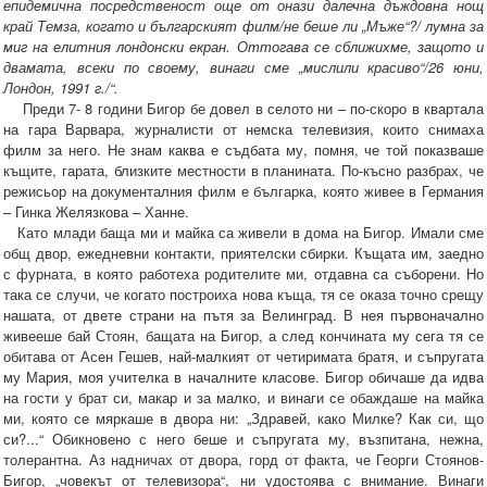
епидемична посредственост още от онази далечна дъждовна нощ
край Темза, когато и българският филм/не беше ли „Мъже“?/ лумна за
миг на елитния лондонски екран. Оттогава се сближихме, защото и
двамата, всеки по своему, винаги сме „мислили красиво“/26 юни,
Лондон, 1991 г./“.
Преди 7- 8 години Бигор бе довел в селото ни – по-скоро в квартала
на гара Варвара, журналисти от немска телевизия, които снимаха
филм за него. Не знам каква е съдбата му, помня, че той показваше
къщите, гарата, близките местности в планината. По-късно разбрах, че
режисьор на документалния филм е българка, която живее в Германия
– Гинка Желязкова – Ханне.
Като млади баща ми и майка са живели в дома на Бигор. Имали сме
общ двор, ежедневни контакти, приятелски сбирки. Къщата им, заедно
с фурната, в която работеха родителите ми, отдавна са съборени. Но
така се случи, че когато построиха нова къща, тя се оказа точно срещу
нашата, от двете страни на пътя за Велинград. В нея първоначално
живееше бай Стоян, бащата на Бигор, а след кончината му сега тя се
обитава от Асен Гешев, най-малкият от четиримата братя, и съпругата
му Мария, моя учителка в началните класове. Бигор обичаше да идва
на гости у брат си, макар и за малко, и винаги се обаждаше на майка
ми, която се мяркаше в двора ни: „Здравей, како Милке? Как си, що
си?...“ Обикновено с него беше и съпругата му, възпитана, нежна,
толерантна. Аз надничах от двора, горд от факта, че Георги Стоянов-
Бигор, „човекът от телевизора“, ни удостоява с внимание. Винаги