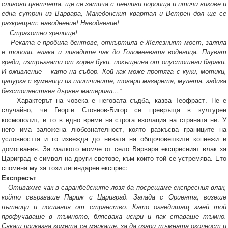
сливови цветчета, ще се затича с пенливи пороища и птичи викове и
една сутрин из Варвара, Македонския квартал и Ветрен дол ще се
разкрещят: наводнение! Наводнение!
Страхотно зрелище!
Реката е пробила бентове, откъртила е Железният мост, заляла
е тополи, елака и ливадите чак до Голомеевата воденица. Плуват
греди, изтръгнати от корен буки, покъщнина от опустошени бараки.
И оживление – като на събор. Кой как може протяга с куки, мотики,
цапурка с гуменици из плитчините, товари магарета, мулета, задига
безстопанствен дървен материал…“
Характерът на човека е неговата съдба, казва Теофраст. Не е
случайно, че Георги Стоянов-Бигор се превръща в културен
космополит, и то в едно време на строга изолация на страната ни. У
него има заложена любознателност, която разкъсва границите на
условността и го извежда до нивата на общочовешките копнежи и
домогвания. За малкото момче от село Варвара експресният влак за
Цариград е символ на други светове, към които той се устремява. Ето
спомена му за този легендарен експрес:
Експресът
Отивахме чак в саранбейските лозя да посрещаме експресния влак,
който свързваше Париж с Цариград. Запада с Ориента, возеше
пътници и послания от странство. Като огнедишащ змей той
профучаваше в тъмното, блясваха искри и пак ставаше тъмно.
Сякаш приказна комета се мяркаше, за да озари тъмната околност и