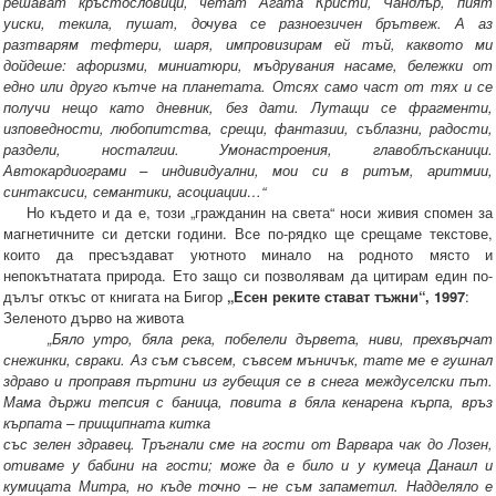
решават кръстословици, четат Агата Кристи, Чандлър, пият
уиски, текила, пушат, дочува се разноезичен брътвеж. А аз
разтварям тефтери, шаря, импровизирам ей тъй, каквото ми
дойдеше: афоризми, миниатюри, мъдрувания насаме, бележки от
едно или друго кътче на планетата. Отсях само част от тях и се
получи нещо като дневник, без дати. Лутащи се фрагменти,
изповедности, любопитства, срещи, фантазии, съблазни, радости,
раздели, носталгии. Умонастроения, главоблъсканици.
Автокардиограми – индивидуални, мои си в ритъм, аритмии,
синтаксиси, семантики, асоциации…“
Но където и да е, този „гражданин на света“ носи живия спомен за
магнетичните си детски години. Все по-рядко ще срещаме текстове,
които да пресъздават уютното минало на родното място и
непокътнатата природа. Ето защо си позволявам да цитирам един по-
дълъг откъс от книгата на Бигор
„Есен реките стават тъжни“, 1997
:
Зеленото дърво на живота
„Бяло утро, бяла река, побелели дървета, ниви, прехвърчат
снежинки, свраки. Аз съм съвсем, съвсем мъничък, тате ме е гушнал
здраво и проправя пъртини из губещия се в снега междуселски път.
Мама държи тепсия с баница, повита в бяла кенарена кърпа, връз
кърпата – прищипната китка
със зелен здравец. Тръгнали сме на гости от Варвара чак до Лозен,
отиваме у бабини на гости; може да е било и у кумеца Данаил и
кумицата Митра, но къде точно – не съм запаметил. Надделяло е