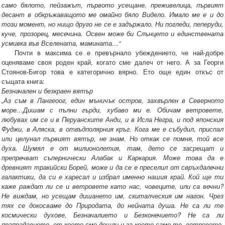
само бялото, пейзажът, първото усещане, преживелица, първият
десант в обкръжаващото ме омайно бяло Видело. Имало ме е и до
този момент, но нищо друго не се е задържало. Ни погледи, пеперуди,
куче, прозорец, месечина. Освен може би Слънцето и единствената
усмивка във Вселената, мамината…“
Почти в максима се е превърнало убеждението, че най-добре
оценяваме своя роден край, когато сме далеч от него. А за Георги
Стоянов-Бигор това е категорично вярно. Ето още един откъс от
същата книга:
Безначален и безкраен вятър
„Аз съм в Лангеоог, един мъничък остров, захвърлен в Северното
море…Дишам с пълни гърди, хубаво ми е. Обичам ветровете,
любувах им се и в Перуанските Анди, и в Исла Негра, и под японския
Фуджи, в Аляска, в отвъдполярния кръг. Кога ме е събудил, приспал
или целунал първият вятър, не знам. Но откак се помня, той все
духа. Шумял е от милионолетия, там, дето се засрещат и
препречват съпернически Алабак и Каркария. Може това да е
древният тракийски Борей, може и да се е преселил от свръхдалечни
галактики, да си е харесал и избрал именно нашия край. Кой ще ти
каже раждат ли се и ветровете като нас, човеците, или са вечни?
Не виждам, но усещам дишането им, скиталческия им нагон. Чрез
тях се докосваме до Природата, до нейната душа. Не са ли те
космически духове, Безначалието и Безконечието? Не са ли
прапрадавното, от което сме дошли и за което само те, ветровете,