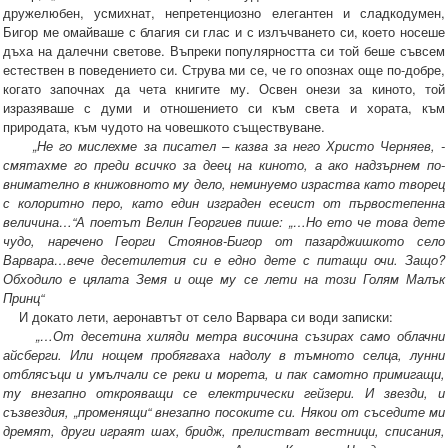
дружелюбен, усмихнат, непретенциозно елегантен и сладкодумен,
Бигор ме омайваше с благия си глас и с излъчването си, което носеше
дъха на далечни светове. Въпреки популярността си той беше съвсем
естествен в поведението си. Струва ми се, че го опознах още по-добре,
когато започнах да чета книгите му. Освен онези за киното, той
изразяваше с думи и отношението си към света и хората, към
природата, към чудото на човешкото съществуване.
„Не го мислехме за писател – казва за него Христо Черняев, -
смятахме го преди всичко за деец на киното, а ако надзърнем по-
внимателно в книжовното му дело, неминуемо израства като творец
с колоритно перо, като един изграден есеист от първостепенна
величина…“А поетът Велин Георгиев пише: „…Но ето че това дете
чудо, наречено Георги Стоянов-Бигор от пазарджишкото село
Варвара…вече десетилетия си е едно дете с питащи очи. Защо?
Обходило е цялата Земя и още му се лети на този Голям Малък
Принц“
И докато лети, аеронавтът от село Варвара си води записки:
„…От десетина хиляди метра височина съзирах само облачни
айсберги. Или нощем пробягваха надолу в тъмното селца, лунни
отблясъци и умълчали се реки и морета, и пак самотно примигащи,
ту внезапно открояващи се електрически гейзери. И звезди, и
съзвездия, „променящи“ внезапно посоките си. Някои от съседите ми
дремят, други играят шах, бридж, прелистват вестници, списания,