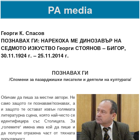
PA media
Георги К. Спасов
ПОЗНАВАХ ГИ: НАРЕКОХА МЕ ДИНОЗАВЪР НА
СЕДМОТО ИЗКУСТВО Георги СТОЯНОВ – БИГОР,
30.11.1924 г. – 25.11.2014 г.
ПОЗНАВАХ ГИ
/Спомени за пазарджишки писатели и деятели на културата/
Обичам да пиша за местни автори. Не
само защото ги познавам/познавах, а
и защото те остават извън голямата
литературна сцена, която най-често се
идентифицира със Столицата. За
„големите“ имена има кой да пише и
да получи отразена част от тяхната
популярност.