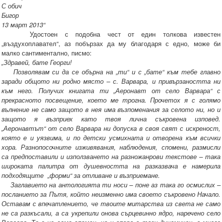
С обич
Бигор
13 март 2013“
Удостоен с подобна чест от един толкова известен
„въздухоплавател“, аз побързах да му благодаря с едно, може би
малко сантиментално, писмо:
„Здравей, бате Георги!
Позволявам си да се обърна на „ти“ и с „бате“ към тебе главно
заради общото ни родно място – с. Варвара, и привързаността ни
към него. Получих книгата ти „Аеронавт от село Варвара“ с
прекрасното посвещение, което ме трогна. Прочетох я с голямо
вълнение не само защото в нея има възпоменания за селото ни, но и
защото я възприех като твоя лична съкровена изповед.
„Аеронавтът“ от село Варвара ни допуска в своя свят с искреност,
която е и уязвима, и по детски усмихната и отворена към всички
хора. Разнопосочните изживявания, наблюдения, спомени, размисли
са предпоставили и използването на разножанрови текстове – така
широката палитра от душевността на разказвача е намерила
подходящите „форми“ за отливане и възприемане.
Заглавието на антологията ти носи – поне аз така го осмислих –
посланието за Пътя, който неизменно има своето съкровено Начало.
Оставам с впечатлението, че твоите митарства из света не само
не са разкъсали, а са укрепили онова сърцевинно ядро, наречено село