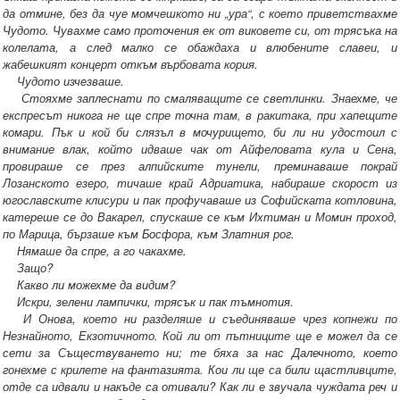
да отмине, без да чуе момчешкото ни „ура“, с което приветствахме
Чудото. Чувахме само проточения ек от виковете си, от трясъка на
колелата, а след малко се обаждаха и влюбените славеи, и
жабешкият концерт откъм върбовата кория.
Чудото изчезваше.
Стояхме заплеснати по смаляващите се светлинки. Знаехме, че
експресът никога не ще спре точна там, в ракитака, при хапещите
комари. Пък и кой би слязъл в мочурището, би ли ни удостоил с
внимание влак, който идваше чак от Айфеловата кула и Сена,
провираше се през алпийските тунели, преминаваше покрай
Лозанското езеро, тичаше край Адриатика, набираше скорост из
югославските клисури и пак профучаваше из Софийската котловина,
катереше се до Вакарел, спускаше се към Ихтиман и Момин проход,
по Марица, бързаше към Босфора, към Златния рог.
Нямаше да спре, а го чакахме.
Защо?
Какво ли можехме да видим?
Искри, зелени лампички, трясък и пак тъмнотия.
И Онова, което ни разделяше и съединяваше чрез копнежи по
Незнайното, Екзотичното. Кой ли от пътниците ще е можел да се
сети за Съществуването ни; те бяха за нас Далечното, което
гонехме с крилете на фантазията. Кои ли ще са били щастливците,
отде са идвали и накъде са отивали? Как ли е звучала чуждата реч и