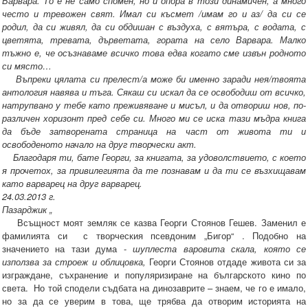
Варвара. То е не само спомен, но и опора в този динамичен, а много
често и тревожен свят. Имал си късмет /имам го и аз/ да си се
родил, да си живял, да си обдишан с въздуха, с вятъра, с водата, с
цветята, тревата, дърветата, гората на село Варвара. Малко
тъжно е, че осъзнаваме всичко това едва когато сме извън родното
си място…
Въпреки цялата си прелест/а може би именно заради нея/твоята
антология навява и тъга. Сякаш си искал да се освободиш от всичко,
натрупвано у тебе като преживяване и мисъл, и да отвориш нов, по-
различен хоризонт пред себе си. Много ми се иска тази мъдра книга
да бъде затворената страница на част от живота ти и
освободеното начало на друг творчески акт.
Благодаря ти, бате Георги, за книгата, за удоволствието, с което
я прочетох, за привилегията да те познавам и да ти се възхищавам
като варварец на друг варварец.
24.03.2013 г.
Пазарджик „
Всъщност моят земляк се казва Георги Стоянов Гешев. Заменил е
фамилията си с творческия псевдоним „Бигор“ . Подобно на
значението на тази дума -
шуплеста варовита скала, която се
използва за строеж и облицовка,
Георги Стоянов отдаде живота си за
изграждане, съхранение и популяризиране на българското кино по
света. Но той сподели съдбата на динозаврите – знаем, че го е имало,
но за да се уверим в това, ще трябва да отворим историята на