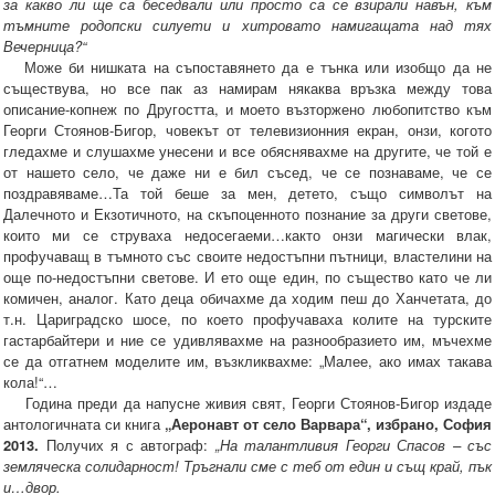
за какво ли ще са беседвали или просто са се взирали навън, към
тъмните родопски силуети и хитровато намигащата над тях
Вечерница?“
Може би нишката на съпоставянето да е тънка или изобщо да не
съществува, но все пак аз намирам някаква връзка между това
описание-копнеж по Другостта, и моето възторжено любопитство към
Георги Стоянов-Бигор, човекът от телевизионния екран, онзи, когото
гледахме и слушахме унесени и все обяснявахме на другите, че той е
от нашето село, че даже ни е бил съсед, че се познаваме, че се
поздравяваме…Та той беше за мен, детето, също символът на
Далечното и Екзотичното, на скъпоценното познание за други светове,
които ми се струваха недосегаеми…както онзи магически влак,
профучаващ в тъмното със своите недостъпни пътници, властелини на
още по-недостъпни светове. И ето още един, по същество като че ли
комичен, аналог. Като деца обичахме да ходим пеш до Ханчетата, до
т.н. Цариградско шосе, по което профучаваха колите на турските
гастарбайтери и ние се удивлявахме на разнообразието им, мъчехме
се да отгатнем моделите им, възкликвахме: „Малее, ако имах такава
кола!“…
Година преди да напусне живия свят, Георги Стоянов-Бигор издаде
антологичната си книга
„Аеронавт от село Варвара“, избрано, София
2013.
Получих я с автограф:
„На талантливия Георги Спасов – със
земляческа солидарност! Тръгнали сме с теб от един и същ край, пък
и…двор.