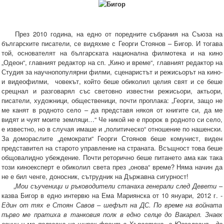
През 2010 година, на едно от поредните събрания на Съюза на
българските писатели, се видяхме с Георги Стоянов – Бигор. И тогава
той, основателят на българската национална филмотека и на кино
„Одеон“, главният редактор на сп. „Кино и време“, главният редактор на
Студия за научнопопулярни филми, сценаристът и режисьорът на кино-
и видеофилми, човекът, който беше обиколил целия свят и се беше
срещнал и разговарял със световно известни режисьори, актьори,
писатели, художници, общественици, почти проплака: „Георги, защо не
ме канят в родното село – да представя някоя от книгите си, да ме
видят и чуят моите земляци…“ Че никой не е пророк в родното си село,
е известно, но в случая имаше и „политическо“ отношение по нашенски.
За домораслите „демократи“ Георги Стоянов беше комунист, виден
представител на старото управление на страната. Всъщност това беше
общовалидно убеждение. Почти реторично беше питането ама как така
този киноексперт е обиколил света през „онова“ време? Няма начин да
не е бил ченге, доносник, сътрудник на Държавна сигурност!
„
Мои съученици и ръководители станаха генерали след Девети
–
казва Бигор в едно интервю на Ема Мариянска от 10 януари, 2012 г. -
Един от тях е Стоян Савов – шефът на ДС. По време на войната
първо ме пратиха в танковия полк в едно селце до Вакарел. Знаех
езици и ме ползваха на широк фронт в Хърватска, в Югославия - до