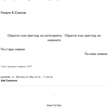
Георги К.Спасов
Обратно към преглед на категорията
Обратно към преглед на
новините
По-стари новини
По-нови новини
Тази страница е видяна: 2137
pamedia
on Monday 02 May 2016 - 17:26:06
Add Comment
.
View Full Site