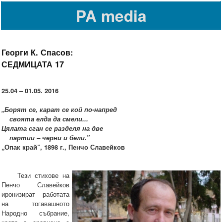
PA media
Георги К. Спасов:
СЕДМИЦАТА 17
25.04 – 01.05. 2016
„Борят се, карат се кой по-напред
своята елда да смели...
Цялата сган се разделя на две
партии – черни и бели.”
„Опак край”, 1898 г., Пенчо Славейков
Тези стихове на
Пенчо Славейков
иронизират работата
на тогавашното
Народно събрание,