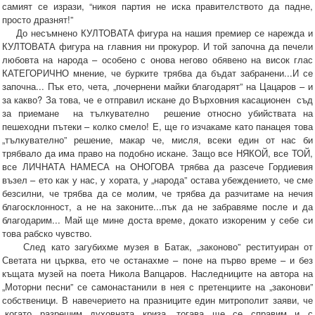
самият се изрази, “никоя партия не иска правителството да падне,
просто дразнят!”
До несъмнено КУЛТОВАТА фигура на нашия премиер се нарежда и
КУЛТОВАТА фигура на главния ни прокурор. И той започна да печели
любовта на народа – особено с онова негово обявено на висок глас
КАТЕГОРИЧНО мнение, че бурките трябва да бъдат забранени...И се
започна... Пък ето, чета, „почернени майки благодарят” на Цацаров – и
за какво? За това, че е отправил искане до Върховния касационен съд
за приемане на тълкувателно решение относно убийствата на
пешеходни пътеки – колко смело! Е, ще го изчакаме като панацея това
„тълкувателно” решение, макар че, мисля, всеки един от нас би
трябвало да има право на подобно искане. Защо все НЯКОЙ, все ТОЙ,
все ЛИЧНАТА НАМЕСА на ОНОГОВА трябва да разсече Гордиевия
възел – ето как у нас, у хората, у „народа” остава убеждението, че сме
безсилни, че трябва да се молим, че трябва да разчитаме на нечия
благосклонност, а не на законите...пък да не забравяме после и да
благодарим... Май ще мине доста време, докато изкореним у себе си
това рабско чувство.
След като загубихме музея в Батак, „законово” реституиран от
Светата ни църква, ето че останахме – поне на първо време – и без
къщата музей на поета Никола Вапцаров. Наследниците на автора на
„Моторни песни” се самонастанили в нея с претенциите на „законови”
собственици. В навечерието на празниците един митрополит заяви, че
„когато разрешим духовната криза, тогава ще се справим и с