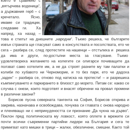
което е сравнено с
„вятърчева воденица”,
а държавния герб – с
кречетало. Ясно,
имаме си традиции,
следваме ги. Ха
напред, ха назад –
това е стилът на днешните „народни”. Тъкмо решиха, че българите
извън страната ще гласуват само в консулствата и посолствата, ето че
сега – разбира се, след протестите на нашенци – отстъпиха и решиха
да има и други, по-достъпни места за гласуване. Тъкмо
удовлетвориха желанието на колегите си олигарси почиващите да
ползват само хотелите им, а не да строят разните му там палатки и
колиби по хубавото ни Черноморие, и то без пари, ето че дадоха
„заден” – разбира се, отново под натиска на протести! – и разрешиха
къмпингуването и паркирането в близост до морето. Питам се: какво се
случва с онези, които подготвят и внасят обречени на провал промени
в различни закони?
Борисов пусна северната тангента на София, Борисов открива и
закрива, назначава и освобождава, почуква си главата с онова народно
и пленяващо ни с непринудеността си признание „Да чукна на дърво”.
Поклон пред политическата му ловкост, която оплете в мрежите си
почти всички съвременни партийни лидери на България и сега те
примигват като мишки в трици – жалки, обезличени, смешни. Както той