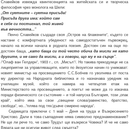
Славейков извежда квинтесенцията на житейската си и творческа
философия чрез монолога на Шели:
„От суетните – суетна присъда!
Присъда друга има: който сам
е себе си постигнал, той живей
във вечността...”
Пенчо Славейков създаде своя „Остров на блажените”, където се
настани с комфортната убеденост на самодостатъчен първожрец,
начало на всички начала в родната поезия. Достоен син на още по-
достоен баща,
„като баща си той често обича да мисли не като
другите, и не само да мисли, а и говори, що му е на сърце”
.
/”Олаф ван Гелдерн”, 1903 г., сп. „Мисъл”/. Но такива прекодумци не са
лицеприятни за управляващите, които по йезуитски начин го унижават:
новият министър на просвещението С.С.Бобчев го уволнява от поста
му директор на Народната библиотека и го назначава уредник на
училищен музей, който се намира на четвъртия етаж на
Министерството на просвещението, а поетът не може да го изкачва
поради физическото си състояние – и той напуска България, този „опак
край”, който има за свои „свещени слова/равенство, братство,
свобода”, но...”плява под тях/дъвче смирено народа”.
Седмицата приключи с 1 май – Деня на труда и Възкресението
Христово. Дали в това съвпадение няма символно предзнаменование?
Не ще ли рече то, че само Трудът ще възкреси Човека? И че не само
Вярата ще ни осигури живот след смъртта?