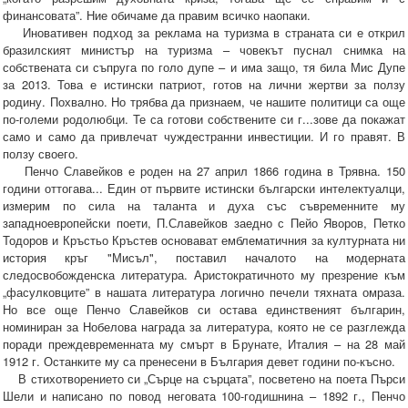
финансовата”. Ние обичаме да правим всичко наопаки.
Иновативен подход за реклама на туризма в страната си е открил
бразилският министър на туризма – човекът пуснал снимка на
собствената си съпруга по голо дупе – и има защо, тя била Мис Дупе
за 2013. Това е истински патриот, готов на лични жертви за ползу
родину. Похвално. Но трябва да признаем, че нашите политици са още
по-големи родолюбци. Те са готови собствените си г...зове да покажат
само и само да привлечат чуждестранни инвестиции. И го правят. В
ползу своего.
Пенчо Славейков е роден на 27 април 1866 година в Трявна. 150
години оттогава... Един от първите истински български интелектуалци,
измерим по сила на таланта и духа със съвременните му
западноевропейски поети, П.Славейков заедно с Пейо Яворов, Петко
Тодоров и Кръстьо Кръстев основават емблематичния за културната ни
история кръг "Мисъл", поставил началото на модерната
следосвобожденска литература. Аристократичното му презрение към
„фасулковците” в нашата литература логично печели тяхната омраза.
Но все още Пенчо Славейков си остава единственият българин,
номиниран за Нобелова награда за литература, която не се разглежда
поради преждевременната му смърт в Брунате, Италия – на 28 май
1912 г. Останките му са пренесени в България девет години по-късно.
В стихотворението си „Сърце на сърцата”, посветено на поета Пърси
Шели и написано по повод неговата 100-годишнина – 1892 г., Пенчо