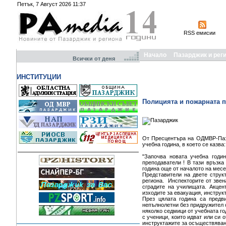
Петък, 7 Август 2026 11:37
RSS емисии
Начало
Пазарджик и рег
Всички от деня
ИНСТИТУЦИИ
Полицията и пожарната п
От Пресцентъра на ОДМВР-Паза
учебна година, в което се казва:
"Започва новата учебна годин
преподаватели ! В тази връзк
година още от началото на мес
Представители на двете струк
региона. Инспекторите от звен
сградите на училищата. Акцен
изходите за евакуация, инструк
През цялата година са предв
непълнолетни без придружител с
няколко седмици от учебната г
с ученици, които идват или си
инструктажите за осъществяване