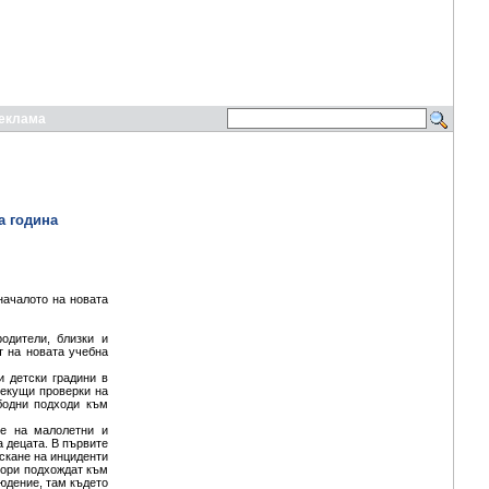
еклама
а година
ачалото на новата
одители, близки и
 на новата учебна
 детски градини в
текущи проверки на
бодни подходи към
не на малолетни и
а децата. В първите
скане на инциденти
тори подхождат към
юдение, там където