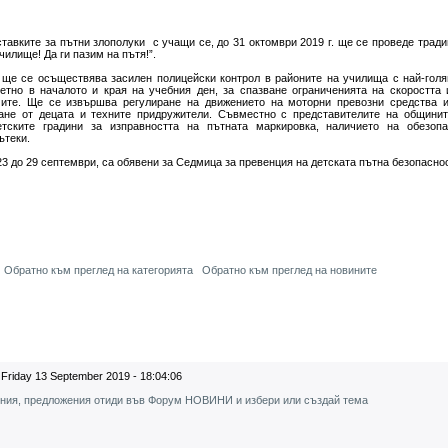
тавките за пътни злополуки с учащи се, до 31 октомври 2019 г. ще се проведе тради
чилище! Да ги пазим на пътя!”.
 ще се осъществява засилен полицейски контрол в районите на училища с най-гол
тетно в началото и края на учебния ден, за спазване ограниченията на скоростта
ите. Ще се извършва регулиране на движението на моторни превозни средства 
ане от децата и техните придружители. Съвместно с представителите на общинит
тските градини за изправността на пътната маркировка, наличието на обезопа
ътеки.
 23 до 29 септември, са обявени за Седмица за превенция на детската пътна безопаснос
Обратно към преглед на категорията
Обратно към преглед на новините
Friday 13 September 2019 - 18:04:06
ения, предложения отиди във Форум НОВИНИ и избери или създай тема