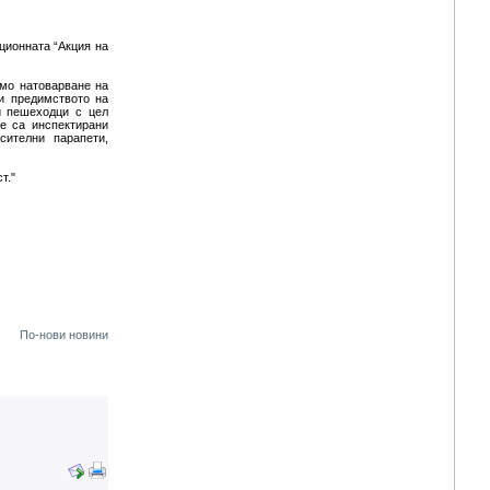
ционната “Акция на
ямо натоварване на
 и предимството на
и пешеходци с цел
е са инспектирани
сителни парапети,
т."
По-нови новини