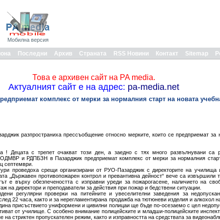
Мобилна версия
иона
Последни
Архив
Страната
RSS Новини
Контакт
Sitemap
Р
Това е архивен сайт на PA media.
Актуалният сайт е на адрес:
pa-media.net
редприемат комплекс от мерки за нормалния старт на новата учебн
рджик разпространиха прессъобщение относно мерките, които се предприемат за н
а ! Децата с трепет очакват този ден, а заедно с тях много развълнувани са р
а ОДМВР и РДПБЗН в Пазарджик предприемат комплекс от мерки за нормалния старт
ец септември.
тури проведоха срещи организирани от РУО-Пазарджик с директорите на училища и
ата „Държавен противопожарен контрол и превантивна дейност“ вече са извършили 
тът е върху обезпечеността с изправни уреди за пожарогасене, наличието на сво
таж на директори и преподаватели за действия при пожар и бедствени ситуации.
идени регулярни проверки на питейните и увеселителни заведения за недопуска
лед 22 часа, както и за нерегламентирана продажба на тютюневи изделия и алкохол н
одина присъствието униформени и цивилни полицаи ще бъде по-осезаемо с цел недопу
 отиват от училище. С особено внимание полицейските и младши-полицейските инспек
 на стриктен пропускателен режим, както и изправността на средствата за видеонабл