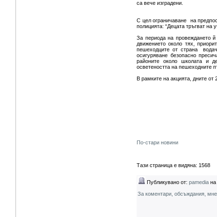
са вече изградени.
С цел ограничаване на предпос
полицията: “Децата тръгват на у
За периода на провеждането й
движението около тях, приори
пешеходците от страна водач
осигуряване безопасно пресич
районите около школата и де
осветеността на пешеходните п
В рамките на акцията, дните от
По-стари новини
Тази страница е видяна: 1568
Публикувано от:
pamedia
на 
За коментари, обсъждания, мн