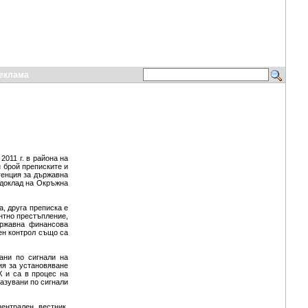
еклама
2011 г. в района на
 брой преписките и
генция за държавна
 доклад на Окръжна
а, друга преписка е
нтно престъпление,
ържавна финансова
ен контрол също са
ани по сигнали на
ия за установяване
К и са в процес на
разувани по сигнали
ентрален вестник.