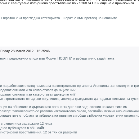
ъзка с евентуално извършено престъпление по чл.360 от НК и още не е приключила.
Обратно към преглед на категорията
Обратно към преглед на новините
Friday 23 March 2012 - 15:25:46
ения, предложения отиди във Форум НОВИНИ и избери или създай тема
ни на работещите след намесата на контролните органи на Агенцията за последните три
одават сигнали и за какво отиват данъците ни?
одават сигнали и за какво отиват данъците ни?
 строителните отпадъци по улиците, апелира гражданите да подават сигнали, за гуми
ция на общините и държавните органи за данъчни задължения на клиентите им
сектор: Заболяването се развива изключително бързо, засягайки всички жизненоважни
мацевтите от областта избираха на първите си общи събрания управителни органи и 
стъпления и са задържани 12 лица
е се публикуват в общ сайт
гистрирани престъпления. 12 от тях са разкрити