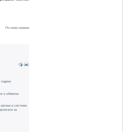
По-нови новини
 години
те е обявена
 органи и системи
делегати за