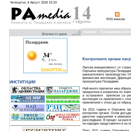
Четвъртък, 6 Август 2026 15:33
RSS емисии
Начало
Пазарджик и рег
Всички от деня
Контролните органи пасу
Липсва инициативност от страна
Окръжна прокуратура Пазарджик
наказателните производства. О
финансова инспекция, Дирекция
прокуратура-Пазарджик.
ИНСТИТУЦИИ
Най-много преписки има образув
прекратена и изпратена по комп
а останалите преписки са ре
инспекция са приключили с отк
приключили с отказ да се образ
За 2011 година в Окръжна пр
контролни органи. Осем досъд
данъчни нарушения в ревизион
разследване. В процес на разсл
на народен представител и на о
През 2011 година Окръжната 