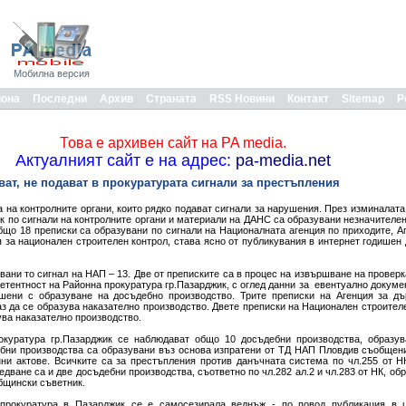
Мобилна версия
иона
Последни
Архив
Страната
RSS Новини
Контакт
Sitemap
Р
Това е архивен сайт на PA media.
Актуалният сайт е на адрес:
pa-media.net
ват, не подават в прокуратурата сигнали за престъпления
 на контролните органи, които рядко подават сигнали за нарушения. През изминалата 
 по сигнали на контролните органи и материали на ДАНС са образувани незначителен
бщо 18 преписки са образувани по сигнали на Националната агенция по приходите, А
 за национален строителен контрол, става ясно от публикувания в интернет годишен
ани то сигнал на НАП – 13. Две от преписките са в процес на извършване на проверк
етентност на Районна прокуратура гр.Пазарджик, с оглед данни за евентуално докуме
шени с образуване на досъдебно производство. Трите преписки на Агенция за д
аз да се образува наказателно производство. Двете преписки на Национален строител
ува наказателно производство.
окуратура гр.Пазарджик се наблюдават общо 10 досъдебни производства, образув
ебни производства са образувани въз основа изпратени от ТД НАП Пловдив съобщен
ни актове. Всичките са за престъпления против данъчната система по чл.255 от Н
едване са и две досъдебни производства, съответно по чл.282 ал.2 и чл.283 от НК, об
бщински съветник.
прокуратура в Пазарджик се е самосезирала веднъж - по повод публикация в ц