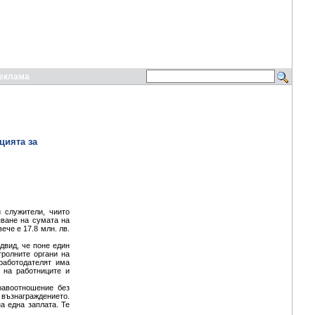
еклама
цията за
 служители, чиито
яване на сумата на
вече e 17.8 млн. лв.
двид, че поне един
тролните органи на
 работодателят има
 на работниците и
равоотношение без
и възнаграждението.
а една заплата. Те