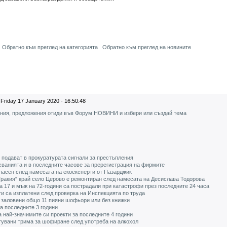
Обратно към преглед на категорията
Обратно към преглед на новините
Friday 17 January 2020 - 16:50:48
ения, предложения отиди във Форум НОВИНИ и избери или създай тема
е подават в прокуратурата сигнали за престъпления
сванията и в последните часове за пререгистрация на фирмите
пасен след намесата на екоексперти от Пазарджик
Тракия“ край село Церово e ремонтиран след намесата на Десислава Тодорова
на 17 и мъж на 72-години са пострадали при катастрофи през последните 24 часа
ти са изплатени след проверка на Инспекцията по труда
 заловени общо 11 пияни шофьори или без книжки
за последните 3 години
а най-значимите си проекти за последните 4 години
тувани трима за шофиране след употреба на алкохол