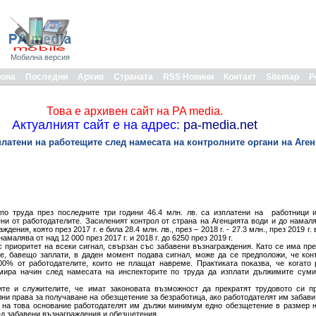
Мобилна версия
иона
Последни
Архив
Страната
RSS Новини
Контакт
Sitemap
Р
Това е архивен сайт на PA media.
Актуалният сайт е на адрес:
pa-media.net
платени на работещите след намесата на контролните органи на Аген
по труда през последните три години 46.4 млн. лв. са изплатени на работници и
ни от работодателите. Засиленият контрол от страна на Агенцията води и до намал
ения, която през 2017 г. е била 28.4 млн. лв., през – 2018 г. - 27.3 млн., през 2019 г. 
малява от над 12 000 през 2017 г. и 2018 г. до 6250 през 2019 г.
с приоритет на всеки сигнал, свързан със забавени възнаграждения. Като се има пре
е, бавещо заплати, в даден момент подава сигнал, може да се предположи, че кон
00% от работодателите, които не плащат навреме. Практиката показва, че когато
амира начин след намесата на инспекторите по труда да изплати дължимите суми
те и служителите, че имат законовата възможност да прекратят трудовото си п
лни права за получаване на обезщетение за безработица, ако работодателят им забав
 на това основание работодателят им дължи минимум едно обезщетение в размер н
ед забавени възнаграждения и обезщетения.