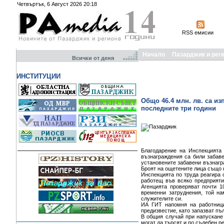
Четвъртък, 6 Август 2026 20:18
RSS емисии
Начало
Пазарджик и рег
Всички от деня
ИНСТИТУЦИИ
Общо 46.4 млн. лв. са из
последните три години
Благодарение на Инспекцията 
възнаграждения са били забаве
установените забавени възнагражд
Броят на ощетените лица също на
Инспекцията по труда реагира 
работещ във всяко предприяти
Агенцията проверяват почти 1
временни затруднения, той н
служителите си.
ИА ГИТ напомня на работници
предизвестие, като запазват пъ
В общия случай при напускане
могат да търсят и по съдебен р