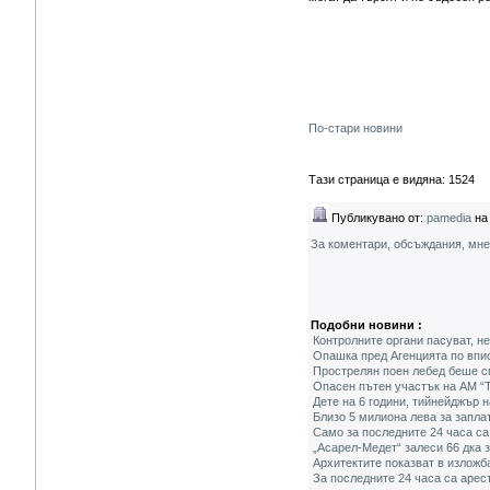
По-стари новини
Тази страница е видяна: 1524
Публикувано от:
pamedia
на 
За коментари, обсъждания, мн
Подобни новини :
Контролните органи пасуват, н
Опашка пред Агенцията по впи
Прострелян поен лебед беше с
Опасен пътен участък на АМ “
Дете на 6 години, тийнейджър 
Близо 5 милиона лева за запла
Само за последните 24 часа са
„Асарел-Медет“ залеси 66 дка 
Архитектите показват в изложб
За последните 24 часа са арес