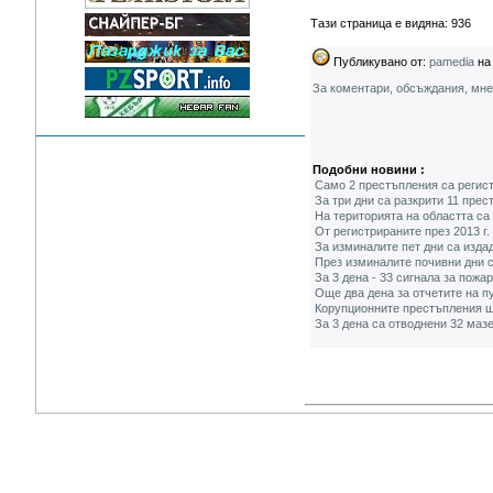
Тази страница е видяна: 936
Публикувано от:
pamedia
на 
За коментари, обсъждания, мн
Подобни новини :
Само 2 престъпления са регист
За три дни са разкрити 11 пре
На територията на областта са
От регистрираните през 2013 г.
За изминалите пет дни са изда
През изминалите почивни дни с
За 3 дена - 33 сигнала за пожа
Още два дена за отчетите на п
Корупционните престъпления щ
За 3 дена са отводнени 32 маз