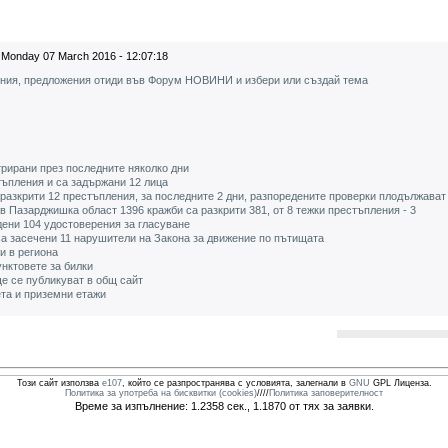
Monday 07 March 2016 - 12:07:18
ения, предложения отиди във Форум НОВИНИ и избери или създай тема
рирани през последните няколко дни
стъпления и са задържани 12 лица
 разкрити 12 престъпления, за последните 2 дни, разпоредените проверки плодължават
 в Пазарджишка област 1396 кражби са разкрити 381, от 8 тежки престъпления - 3
дени 104 удостоверения за гласуване
а засечени 11 нарушители на Закона за движение по пътищата
ри в региона
унктовете за билки
е се публикуват в общ сайт
ета и приземни етажи
Този сайт използва
e107
, който се разпространява с условията, залегнали в
GNU
GPL Лиценза.
Политика за употреба на бисквитки (cookies)
////
Политика заповерителност
Време за изпълнение: 1.2358 сек., 1.1870 от тях за заявки.