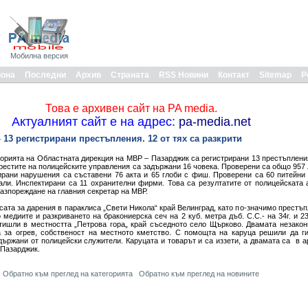
Мобилна версия
иона
Последни
Архив
Страната
RSS Новини
Контакт
Sitemap
Р
Това е архивен сайт на PA media.
Актуалният сайт е на адрес:
pa-media.net
 13 регистрирани престъпления. 12 от тях са разкрити
орията на Областната дирекция на МВР – Пазарджик са регистрирани 13 престъпления,
 арестите на полицейските управления са задържани 16 човека. Проверени са общо 957
ирани нарушения са съставени 76 акта и 65 глоби с фиш. Проверени са 60 питейни 
зали. Инспектирани са 11 охранителни фирми. Това са резултатите от полицейската 
разпореждане на главния секретар на МВР.
сата за дарения в параклиса „Свети Никола“ край Велинград, като по-значимо престъ
едиите и разкриването на бракониерска сеч на 2 куб. метра дъб. С.С.- на 34г. и 23
тишли в местността „Петрова гора„ край съседното село Щърково. Двамата незакон
 за огрев, собственост на местното кметство. С помощта на каруца решили да ги
държани от полицейски служители. Каруцата и товарът и са иззети, а двамата са в а
 Пазарджик.
Обратно към преглед на категорията
Обратно към преглед на новините