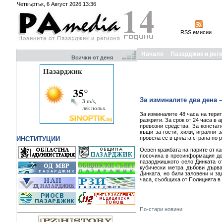
Четвъртък, 6 Август 2026 13:36
RSS емисии
Начало
Пазарджик и рег
Всички от деня
За изминалите два дена –
За изминалите 48 часа на терит
разкрити. За срок от 24 часа в
превозни средства. За констат
къщи за гости, хижи, игрални 
провела се в цялата страна по 
ИНСТИТУЦИИ
Освен кражбата на парите от ка
посочиха в пресинформация до м
пазарджишкото село Динката о
кубически метра дъбови дърва
Динката, но били заловени и за
часа, съобщиха от Полицията в
По-стари новини