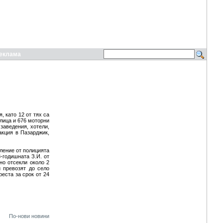
еклама
 като 12 от тях са
 лица и 676 моторни
заведения, хотели,
акция в Пазарджик,
пление от полицията
-годишната З.И. от
но отсекли около 2
 превозят до село
реста за срок от 24
По-нови новини