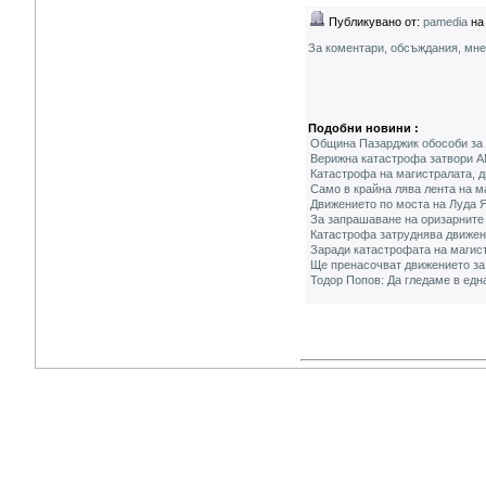
Публикувано от:
pamedia
на 
За коментари, обсъждания, мн
Подобни новини :
Община Пазарджик обособи за п
Верижна катастрофа затвори А
Катастрофа на магистралата, д
Само в крайна лява лента на 
Движението по моста на Луда Я
За запрашаване на оризарните
Катастрофа затруднява движен
Заради катастрофата на магис
Ще пренасочват движението за
Тодор Попов: Да гледаме в едн