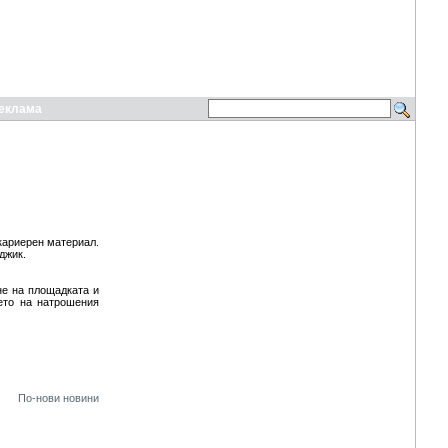
еклама
кариерен материал.
джик.
не на площадката и
ето на натрошения
По-нови новини