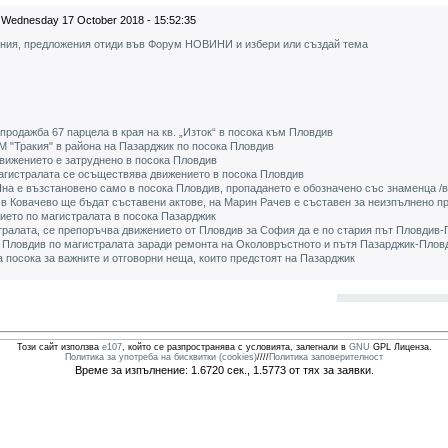
Wednesday 17 October 2018 - 15:52:35
ения, предложения отиди във Форум НОВИНИ и избери или създай тема
родажба 67 парцела в края на кв. „Изток“ в посока към Пловдив
М "Тракия" в района на Пазарджик по посока Пловдив
вижението е затруднено в посока Пловдив
магистралата се осъществява движението в посока Пловдив
на е възстановено само в посока Пловдив, пропадането е обозначено със знаменца /в
 в Ковачево ще бъдат съставени актове, на Марин Рачев е съставен за неизпълнено п
ието по магистралата в посока Пазарджик
тралата, се препоръчва движението от Пловдив за София да е по стария път Пловдив
 Пловдив по магистралата заради ремонта на Околовръстното и пътя Пазарджик-Плов
а посока за важните и отговорни неща, които предстоят на Пазарджик
Този сайт използва
e107
, който се разпространява с условията, залегнали в
GNU
GPL Лиценза.
Политика за употреба на бисквитки (cookies)
////
Политика заповерителност
Време за изпълнение: 1.6720 сек., 1.5773 от тях за заявки.