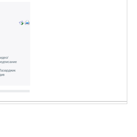
идео/
редписание
-Пазарджик
див