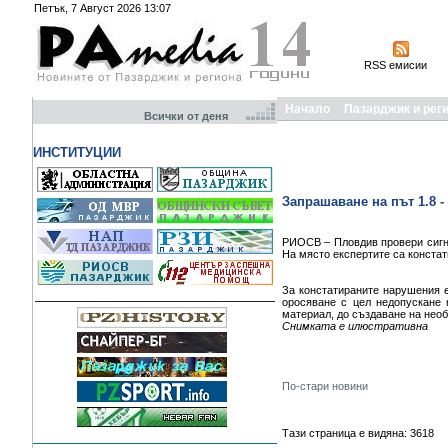
Петък, 7 Август 2026 13:07
RSS емисии
Начало
Пазарджик и рег
Всички от деня
ИНСТИТУЦИИ
Запрашаване на път 1.8 -
РИОСВ – Пловдив провери сигна
На място експертите са констат
За констатираните нарушения е
оросяване с цел недопускане 
материал, до създаване на нео
Снимката е илюстративна
По-стари новини
Тази страница е видяна: 3618