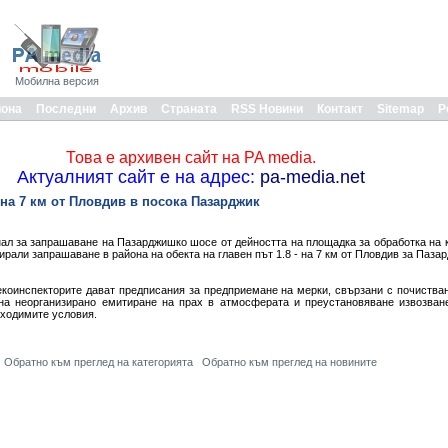
Мобилна версия
иона
Последни
Архив
Страната
RSS Новини
Контакт
Sitemap
Р
Това е архивен сайт на PA media.
Актуалният сайт е на адрес:
pa-media.net
 на 7 км от Пловдив в посока Пазарджик
л за запрашаване на Пазарджишко шосе от дейността на площадка за обработка на 
ирали запрашаване в района на обекта на главен път 1.8 - на 7 км от Пловдив за Пазар
коинспекторите дават предписания за предприемане на мерки, свързани с почиства
на неорганизирано емитиране на прах в атмосферата и преустановяване извозван
бходимите условия.
Обратно към преглед на категорията
Обратно към преглед на новините