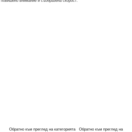
повишено внимание и съобразена скорост.
Обратно към преглед на категорията
Обратно към преглед на