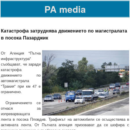
PA media
Катастрофа затруднява движението по магистралата
в посока Пазарджик
От Агенция "Пътна
инфраструктура"
съобщават, че заради
катастрофа
движението по
автомагистрала
"Тракия" при км 47 е
ограничено.
Ограничението се
отнася за
изпреварващата
лента в посока Пловдив. Трафикът на автомобили се осъществява в
активната лента. От Пътната агенция призовават да се шофира с