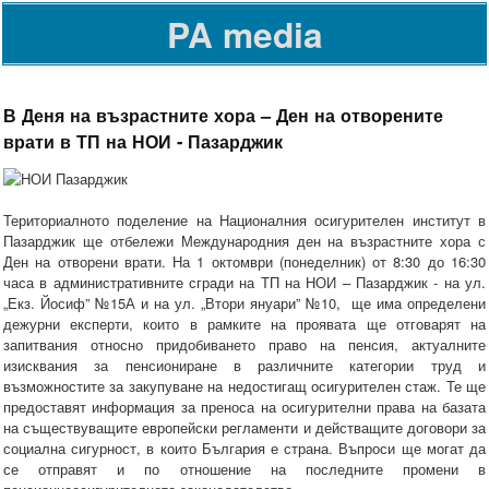
PA media
В Деня на възрастните хора – Ден на отворените
врати в ТП на НОИ - Пазарджик
Териториалното поделение на Националния осигурителен институт в
Пазарджик ще отбележи Международния ден на възрастните хора с
Ден на отворени врати. На 1 октомври (понеделник) от 8:30 до 16:30
часа в административните сгради на ТП на НОИ – Пазарджик - на ул.
„Екз. Йосиф” №15А и на ул. „Втори януари” №10, ще има определени
дежурни експерти, които в рамките на проявата ще отговарят на
запитвания относно придобиването право на пенсия, актуалните
изисквания за пенсиониране в различните категории труд и
възможностите за закупуване на недостигащ осигурителен стаж. Те ще
предоставят информация за преноса на осигурителни права на базата
на съществуващите европейски регламенти и действащите договори за
социална сигурност, в които България е страна. Въпроси ще могат да
се отправят и по отношение на последните промени в