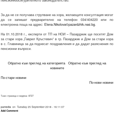
пенсионноосигурителното законодателство.
За да не се получава струпване на хора, желаещите консултация могат
да се запишат предварително на телефон 034/404220 или по
електронна поща на адрес:
Elena.Nikolova©pazardzhik.nssi.bg
.
На 01.10.2018 г., експерти от ТП на НОИ – Пазарджик ще посетят Дом
за стари хора „Гаврил Кръстевич” в гр. Пазарджик и Дом за стари хора
в с. Главиница за да поднесат поздравления и да дадат разяснения по
пенсионни въпроси.
Обратно към преглед на категорията
Обратно към преглед на
новините
По-стари новини
По-нови новини
Тази страница е видяна: 8727
pamedia
on Tuesday 25 September 2018 - 16:11:07
Add Comment