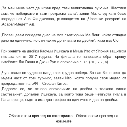
„За мен беше чест да играя пред тази великолепна публика. Щастлив
съм, че победихме в тази прекрасна зала“, заяви Ма, след като беше
награден от Ана Финджикова, ръководител на „Човешки ресурси“ на
„Асарел-Медет“ АД.
„Посвещавам победата днес на моя съотборник Ма Лонг, който отпадна
рано на единично, но стигнахме до титлата на двойки“, каза пък Сю.
При жените на двойки Касуми Ишикауа и Мима Ито от Япония защитиха
титлата си от 2017 година. На финала те направиха обрат срещу
китайките Лю Гаоян и Джън Руи и спечелиха с 3-1 (-10, 7,7, 6).
„Чувстваме се чудесно след тази трудна победа. За нас беше чест да
бъдем част от този турнир“, заяви Ито, която получи своя медал от
председателя на БФТТ Стефан Китов.
„Радваме се, че отново спечелихме на двойки в толкова силно
състезание“, допълни Ишикауа, за която това беше четвърта титла в
Панагюрище, където има два трофея на единично и два на двойки.
Обратно към преглед на категорията
Обратно към преглед на
новините