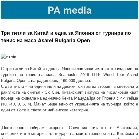
PA media
Три титли за Китай и една за Япония от турнира по
тенис на маса Asarel Bulgaria Open
С три титли за Китай и една за Япония завърши четвъртото издание на
турнира по тенис на маса Seamaster 2018 ITTF World Tour Asarel
Bulgaria Open с награден фонд 160 000 долара.
С две титли – на единично и на двойки, си тръгва вторият в световната
ранглиста на сингъл - Сю Син. Китайският виртуоз на писалковия хват
победи на финала на единично Кента Мацудайра от Япония с 4-1 гейма
(10, -10, 8, 6, 4). Мачът беше едно от украшенията на турнира, който е
един от 12-те в света от най-висока категория.
„Постепенно набирам скорост. Спечелих титлата в Австралия,
спечелих и в България. Благодаря на моите треньори и на Китайската