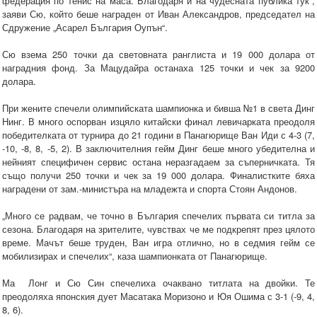
федерация по тенис на маса. Благодаря и на чудесната публика тук“,
заяви Сю, който беше награден от Иван Александров, председател на
Сдружение „Асарел България Оупън“.
Сю взема 250 точки да световната ранглиста и 19 000 долара от
наградния фонд. За Мацудайра останаха 125 точки и чек за 9200
долара.
При жените спечели олимпийската шампионка и бивша №1 в света Динг
Нинг. В много оспорван изцяло китайски финал левичарката преодоля
победителката от турнира до 21 години в Панагюрище Ван Иди с 4-3 (7,
-10, -8, 8, -5, 2). В заключителния гейм Динг беше много убедителна и
нейният специфичен сервис остана неразгадаем за съперничката. Тя
също получи 250 точки и чек за 19 000 долара. Финалистките бяха
наградени от зам.-министъра на младежта и спорта Стоян Андонов.
„Много се радвам, че точно в България спечелих първата си титла за
сезона. Благодаря на зрителите, чувствах че ме подкрепят през цялото
време. Мачът беше труден, Ван игра отлично, но в седмия гейм се
мобилизирах и спечелих“, каза шампионката от Панагюрище.
Ма Лонг и Сю Син спечелиха очаквано титлата на двойки. Те
преодоляха японския дует Масатака Моризоно и Юя Ошима с 3-1 (-9, 4,
8, 6).