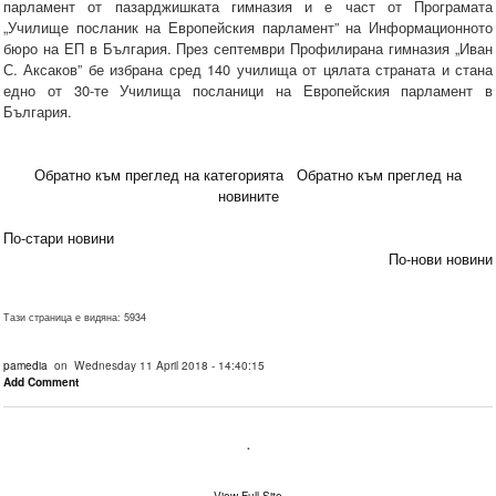
парламент от пазарджишката гимназия и е част от Програмата
„Училище посланик на Европейския парламент” на Информационното
бюро на ЕП в България. През септември Профилирана гимназия „Иван
С. Аксаков” бе избрана сред 140 училища от цялата страната и стана
едно от 30-те Училища посланици на Европейския парламент в
България.
Обратно към преглед на категорията
Обратно към преглед на
новините
По-стари новини
По-нови новини
Тази страница е видяна: 5934
pamedia
on Wednesday 11 April 2018 - 14:40:15
Add Comment
.
View Full Site