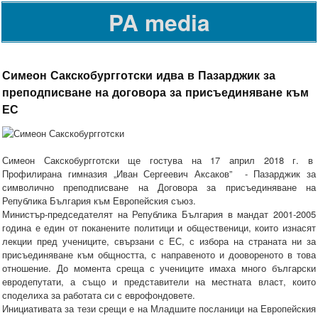
PA media
Симеон Сакскобургготски идва в Пазарджик за
преподписване на договора за присъединяване към
ЕС
Симеон Сакскобургготски ще гостува на 17 април 2018 г. в
Профилирана гимназия „Иван Сергеевич Аксаков” - Пазарджик за
символично преподписване на Договора за присъединяване на
Република България към Европейския съюз.
Министър-председателят на Република България в мандат 2001-2005
година е един от поканените политици и общественици, които изнасят
лекции пред учениците, свързани с ЕС, с избора на страната ни за
присъединяване към общността, с направеното и доовореното в това
отношение. До момента среща с учениците имаха много български
евродепутати, а също и представители на местната власт, които
споделиха за работата си с еврофондовете.
Инициативата за тези срещи е на Младшите посланици на Европейския