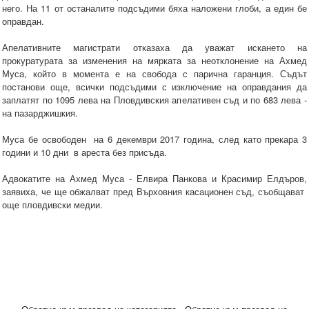
него. На 11 от останалите подсъдими бяха наложени глоби, а един бе
оправдан.
Апелативните магистрати отказаха да уважат искането на
прокуратурата за изменения на мярката за неотклонение на Ахмед
Муса, който в момента е на свобода с парична гаранция. Съдът
постанови още, всички подсъдими с изключение на оправдания да
заплатят по 1095 лева на Пловдивския апелативен съд и по 683 лева -
на пазарджишкия.
Муса бе освободен на 6 декември 2017 година, след като прекара 3
години и 10 дни в ареста без присъда.
Адвокатите на Ахмед Муса - Елвира Панкова и Красимир Елдъров,
заявиха, че ще обжалват пред Върховния касационен съд, съобщават
още пловдивски медии.