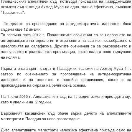
Пловдивският апелативен съд потвърди присъдата на Пазарджишкия
окръжен съд и осъди Ахмед Муса на една година ефективно, съобщки
"Трафикнюз".
По делото за проповядване на антидемократична идеология бяха
съдени още 12 имами.
То започна през 2012 г. Повдигнатите обвинения са за налагането на
антидемократична идеология и отричането на всичко, несъобразено с
идеологията на салафизма. Другите обвинения са за ръководенето и
членуването в радикалната организация, която налага ново тълкуване
на исляма.
Първата инстанция - съдът в Пазарджик, наложи на Ахмед Муса 1 г.
затвор по обвинението за проповядване на антидемократична
идеология и за членство в подобна организация, както и за
проповядване на омраза на религиозна основа.
На 1 юли 2015 г. Апелативният съд на Пловдив измени присъдата му,
като я увеличи на 2 години.
Върховният касационен съд обаче върна делото на апелативните
магистрати в Пловдив за ново разглеждане.
Днес апелативните магистрати наложиха ефективна присъда само на