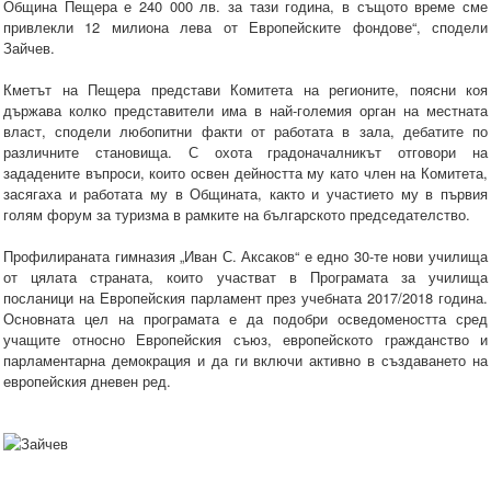
Община Пещера е 240 000 лв. за тази година, в същото време сме
привлекли 12 милиона лева от Европейските фондове“, сподели
Зайчев.
Кметът на Пещера представи Комитета на регионите, поясни коя
държава колко представители има в най-големия орган на местната
власт, сподели любопитни факти от работата в зала, дебатите по
различните становища. С охота градоначалникът отговори на
зададените въпроси, които освен дейността му като член на Комитета,
засягаха и работата му в Общината, както и участието му в първия
голям форум за туризма в рамките на българското председателство.
Профилираната гимназия „Иван С. Аксаков“ е едно 30-те нови училища
от цялата страната, които участват в Програмата за училища
посланици на Европейския парламент през учебната 2017/2018 година.
Основната цел на програмата е да подобри осведомеността сред
учащите относно Европейския съюз, европейското гражданство и
парламентарна демокрация и да ги включи активно в създаването на
европейския дневен ред.