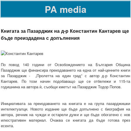
PA media
Книгата за Пазарджик на д-р Константин Кантарев ще
бъде преиздадена с допълнения
По повод 140 години от Освобождението на България Община
Пазарджик ще финансира преиздаването на една от най-ценните книги
за Пазарджик - „Пролетта на един град” с автор д-р Константин
Кантарев. По този начин подобаващо ще се отбележи и 115-та
годишнина на автора ѝ, съобщи кметът на Пазарджик Тодор Попов.
Инициативата за преиздаването на книгата е на група пазарджишки
интелектуалци. Новото издание ще бъде допълнено с биография на
автора, речник на чужди и остарели думи и ще бъде обогатено с нов
илюстративен материал. Очаква се книгата да бъде готова през
есента.