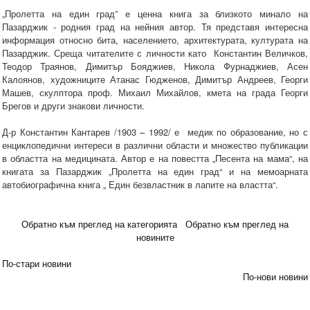
„Пролетта на един град” е ценна книга за близкото минало на
Пазарджик - родния град на нейния автор. Тя представя интересна
информация относно бита, населението, архитектурата, културата на
Пазарджик. Среща читателите с личности като Константин Величков,
Теодор Траянов, Димитър Бояджиев, Никола Фурнаджиев, Асен
Калоянов, художниците Атанас Гюдженов, Димитър Андреев, Георги
Машев, скулптора проф. Михаил Михайлов, кмета на града Георги
Брегов и други знакови личности.
Д-р Константин Кантарев /1903 – 1992/ е медик по образование, но с
енциклопедични интереси в различни области и множество публикации
в областта на медицината. Автор е на повестта „Песента на мама“, на
книгата за Пазарджик „Пролетта на един град“ и на мемоарната
автобиографична книга „ Един безвластник в лапите на властта“.
Обратно към преглед на категорията
Обратно към преглед на
новините
По-стари новини
По-нови новини