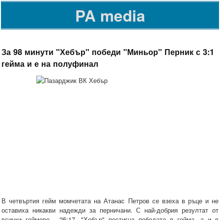
PA media
За 98 минути "Хебър" победи "Миньор" Перник с 3:1
гейма и е на полуфинал
В четвъртия гейм момчетата на Атанас Петров се взеха в ръце и не
оставиха никакви надежди за перничани. С най-добрия резултат от
всички геймове - 25:17, "Хебър" постигна победата в гейма, а и в