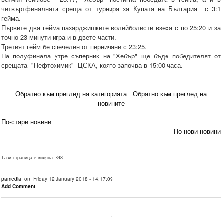
четвъртфиналната среща от турнира за Купата на България с 3:1
гейма .
Първите два гейма пазарджишките волейболисти взеха с по 25:20 и за
точно 23 минути игра и в двете части.
Третият гейм бе спечелен от перничани с 23:25.
На полуфинала утре съперник на "Хебър" ще бъде победителят от
срещата "Нефтохимик" -ЦСКА, която започва в 15:00 часа.
Обратно към преглед на категорията
Обратно към преглед на
новините
По-стари новини
По-нови новини
Тази страница е видяна: 848
pamedia
on Friday 12 January 2018 - 14:17:09
Add Comment
.