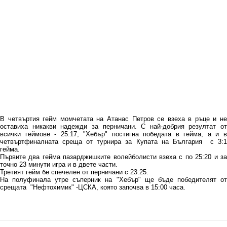
В четвъртия гейм момчетата на Атанас Петров се взеха в ръце и не
оставиха никакви надежди за перничани. С най-добрия резултат от
всички геймове - 25:17, "Хебър" постигна победата в гейма, а и в
четвъртфиналната среща от турнира за Купата на България с 3:1
гейма .
Първите два гейма пазарджишките волейболисти взеха с по 25:20 и за
точно 23 минути игра и в двете части.
Третият гейм бе спечелен от перничани с 23:25.
На полуфинала утре съперник на "Хебър" ще бъде победителят от
срещата "Нефтохимик" -ЦСКА, която започва в 15:00 часа.