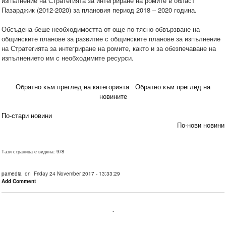
изпълнение на Стратегията за интегриране на ромите в област
Пазарджик (2012-2020) за плановия период 2018 – 2020 година.
Обсъдена беше необходимостта от още по-тясно обвързване на
общинските планове за развитие с общинските планове за изпълнение
на Стратегията за интегриране на ромите, както и за обезпечаване на
изпълнението им с необходимите ресурси.
Обратно към преглед на категорията
Обратно към преглед на
новините
По-стари новини
По-нови новини
Тази страница е видяна: 978
pamedia
on Friday 24 November 2017 - 13:33:29
Add Comment
.