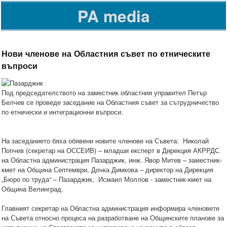
PA media
Нови членове на Областния съвет по етническите
въпроси
Под председателството на заместник областния управител Петър
Белчев се проведе заседание на Областния съвет за сътрудничество
по етнически и интеграционни въпроси.
На заседанието бяха обявени новите членове на Съвета: Николай
Попчев (секретар на ОССЕИВ) – младши експерт в Дирекция АКРРДС
на Областна администрация Пазарджик, инж. Явор Митев – заместник-
кмет на Община Септември, Дочка Димкова – директор на Дирекция
„Бюро по труда“ – Пазарджик, Исмаил Моллов - заместник-кмет на
Община Велинград.
Главният секретар на Областна администрация информира членовете
на Съвета относно процеса на разработване на Общинските планове за