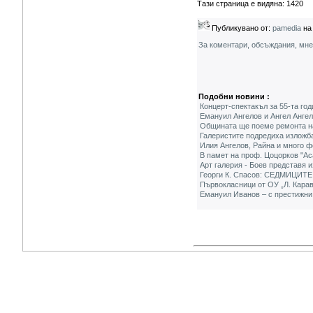
Тази страница е видяна: 1420
Публикувано от:
pamedia
на 
За коментари, обсъждания, мн
Подобни новини :
Концерт-спектакъл за 55-та го
Емануил Ангелов и Ангел Ангел
Общината ще поеме ремонта н
Галеристите подредиха изложба
Илия Ангелов, Райна и много ф
В памет на проф. Цоцорков "Ас
Арт галерия - Боев представя 
Георги К. Спасов: СЕДМИЦИТЕ,
Първокласници от ОУ „Л. Карав
Емануил Иванов – с престижни 