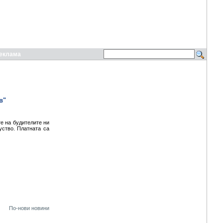
еклама
в"
е на будителите ни
уство. Платната са
По-нови новини