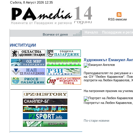
Събота, 8 Август 2026 12:35
RSS емисии
Начало
Пазарджик и рег
Всички от деня
ИНСТИТУЦИИ
Художникът Емануил Анге
Преподавателят по рисуване и 
на ОУ "Любен Каравелов". Пово
портрети на Любен Каравелов, 
На патронния празник на училищ
Портретът на Любен Каравелов,
По-стари новини