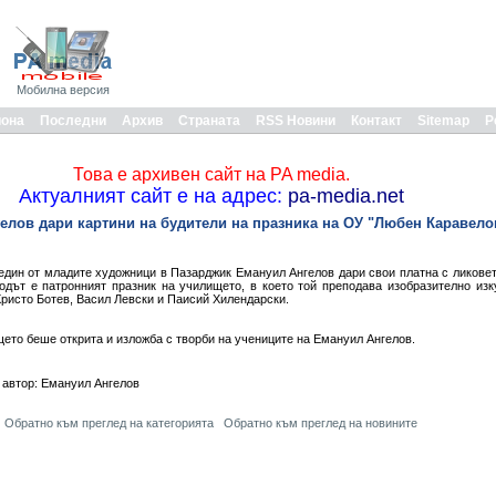
Мобилна версия
иона
Последни
Архив
Страната
RSS Новини
Контакт
Sitemap
Р
Това е архивен сайт на PA media.
Актуалният сайт е на адрес:
pa-media.net
лов дари картини на будители на празника на ОУ "Любен Каравело
един от младите художници в Пазарджик Емануил Ангелов дари свои платна с ликовет
дът е патронният празник на училището, в което той преподава изобразително изк
Христо Ботев, Васил Левски и Паисий Хилендарски.
ето беше открита и изложба с творби на учениците на Емануил Ангелов.
 автор: Емануил Ангелов
Обратно към преглед на категорията
Обратно към преглед на новините