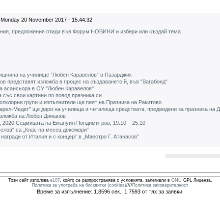
Monday 20 November 2017 - 15:44:32
ения, предложения отиди във Форум НОВИНИ и избери или създай тема
дишнина на училище ”Любен Каравелов” в Пазарджик
ов представят изложба в процес на създаването й, във "Вагабонд"
а асансьора в ОУ "Любен Каравелов"
 със свои картини по повод празника си
олклорни групи и изпълнители ще пеят на Празника на Ракитово
арел-Медет" ще дари на училища и читалища средствата, предвидени за празника на 
изложба на Любен Диманов
 2020 Седмицата на Емануил Попдимитров, 19.10 – 25.10
елов“ са „Клас на месец декември”
награди от Италия и с концерт в „Маестро Г. Атанасов”
Този сайт използва
e107
, който се разпространява с условията, залегнали в
GNU
GPL Лиценза.
Политика за употреба на бисквитки (cookies)
////
Политика заповерителност
Време за изпълнение: 1.8596 сек., 1.7593 от тях за заявки.