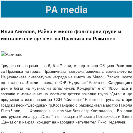
PA media
Илия Ангелов, Райна и много фолклорни групи и
изпълнители ще пеят на Празника на Ракитово
Тридневна програма - на 5, 6 и 7 юли, е подготвила Община Ракитово
за Празника на града. Празничната програма започва с връчването на
Националната литературна награда на името на Милош Зяпков, което
ще стане на
5 юли
, сряда, в ОНЧ“Будилник“-Ракитово.
Следващият
ден
е богат на музикални изпълнения. Концертът е от 18:00 часа и
започва с изпълнение на местната детска вокална група "Дъга" и ще
продължи с изпълнения на СКНТ“Силивряк“-Ракитово, група за стари
градски песни“Евридика“- гр.Костандово с ръководител маестро Никола
Янев-Чоли, Фолклорен ансамбъл“Бояна“-гр.Костандово, Вокална
инструментална група“Стоп“, поппевицата Мариета Петракиева и балет
„Дежавю“ и накрая концерт на народния изпълнител Янко Неделчев.