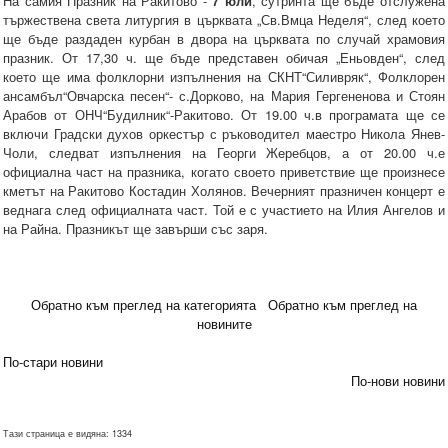
На самия Празник на Ракитово -
7 юли
, сутринта ще бъде отслужена
тържествена света литургия в църквата „Св.Вмца Неделя“, след което
ще бъде раздаден курбан в двора на църквата по случай храмовия
празник. От 17,30 ч. ще бъде представен обичая „Еньовден“, след
което ще има фолклорни изпълнения на СКНТ“Силивряк“, Фолклорен
ансамбъл“Овчарска песен“- с.Дорково, на Мария Гергененова и Стоян
Арабов от ОНЧ“Будилник“-Ракитово. От 19.00 ч.в програмата ще се
включи Градски духов оркестър с ръководител маестро Никола Янев-
Чоли, следват изпълнения на Георги Жеребцов, а от 20.00 ч.е
официална част на празника, когато своето приветствие ще произнесе
кметът на Ракитово Костадин Холянов. Вечерният празничен концерт е
веднага след официалната част. Той е с участието на Илия Ангелов и
на Райна. Празникът ще завърши със заря.
Обратно към преглед на категорията
Обратно към преглед на
новините
По-стари новини
По-нови новини
Тази страница е видяна: 1334