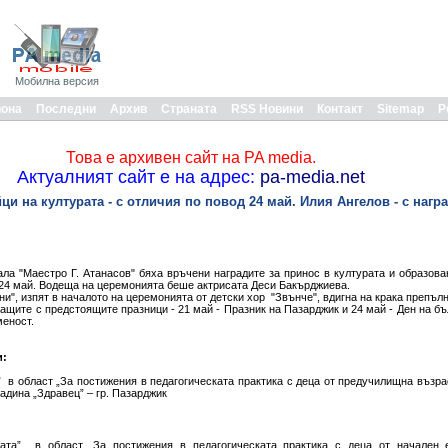
Мобилна версия
иона
Последни
Архив
Страната
RSS Новини
Контакт
Sitemap
Р
Това е архивен сайт на PA media.
Актуалният сайт е на адрес:
pa-media.net
ци на културата - с отличия по повод 24 май. Илия Ангелов - с нагр
ла "Маестро Г. Атанасов" бяха връчени наградите за принос в културата и образова
 24 май. Водеща на церемонията беше актрисата Деси Бакърджиева.
и", изпят в началото на церемонията от детски хор "Звънче", вдигна на крака препъл
щите с предстоящите празници - 21 май - Празник на Пазарджик и 24 май - Ден на бъ
меност.
и:
” в област „За постижения в педагогическата практика с деца от предучилищна възра
радина „Здравец” – гр. Пазарджик
ната” в област „За постижения в педагогическата практика с деца от начален 