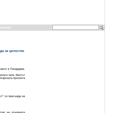
еклама
ада за цялостен
нието в Пазарджик.
нената зала. Кметът
лгарската просвета
ст” се присъжда на
етап на основната