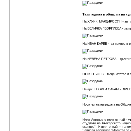
Тази година в областта на к
На ХАЧИК МАРДИРОСЯН - за при
На ВЕЛИЧКА ГЕОРГИЕВА - за при
На ИВАН КАРЕВ - за принос в р
На НЕВЕНА ПЕТРОВА – дългого
ОГНЯН БОЕВ – меценатство и п
На арх. ГЕОРГИ САРАМБЕЛИЕВ -
Носител на наградата на Община
Илия Ангелов е един от най - у
студиото на българското национ
експрес“. Изпял е най – голем
Записва албумите “Молитва за дъ