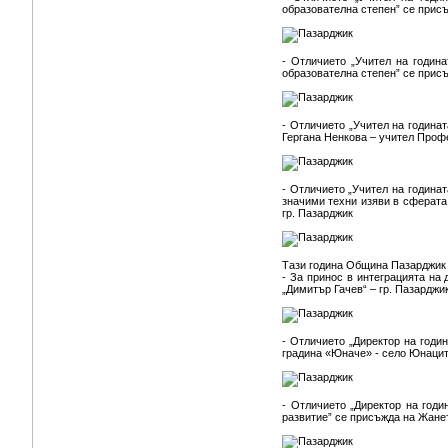
образователна степен” се прис
- Отличието „Учител на година
образователна степен” се прис
- Отличието „Учител на годинат
Гергана Ненкова – учител Проф
- Отличието „Учител на годинат
значими техни изяви в сферата
гр. Пазарджик
Тази година Община Пазарджик 
- За принос в интеграцията на
„Димитър Гачев“ – гр. Пазарджик
- Отличието „Директор на годи
градина «Юначе» - село Юнацит
- Отличието „Директор на год
развитие” се присъжда на Жане