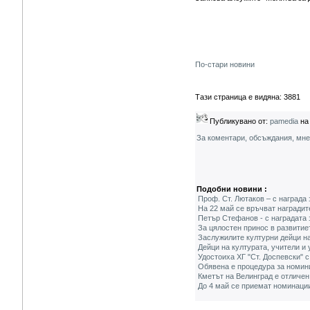
По-стари новини
Тази страница е видяна: 3881
Публикувано от:
pamedia
на 
За коментари, обсъждания, мн
Подобни новини :
Проф. Ст. Лютаков – с награда
На 22 май се връчват наградит
Петър Стефанов - с наградата 
За цялостен принос в развити
Заслужилите културни дейци на
Дейци на културата, учители и
Удостоиха ХГ "Ст. Доспевски" 
Обявена е процедура за номини
Кметът на Велинград е отличен
До 4 май се приемат номинации