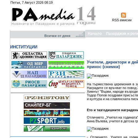
Петък, 7 Август 2026 08:19
RSS емисии
Начало
Пазарджик и рег
Всички от деня
ИНСТИТУЦИИ
Учители, директори и дей
принос (снимки)
На тържествена церемония в за
Наградите се връчват по повод
Химнът "Върви, народе възроден
Тодор Попов поздрави присъства
и култура и на славянската пис
Ето и тазгодишните награден
Отличието „Учител на годината
Анна Вълева, учител в детска г
- Отличието „Учител на годи