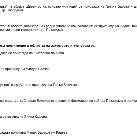
ината” в област „Директор на основно училище” се присъжда на Галина Барова – д
 гр. Пазарджик
ната” в област „Директор на средно училище или гимназия” се присъжда на Лидия Пан
промишлени технологии - гр. Пазарджик
рки постижения в областта на изкуството и културата са:
адата се присъжда на Екатерина Данчева
а се присъжда на Чавдар Ралчев
куство“ наградата се присъжда на Петър Бажлеков
 наградата е за Стефан Божилов от първия информационен сайт за Пазарджик и регио
ата се връчва на Янина Кашева
градата получава Мария Баракова – Радева;