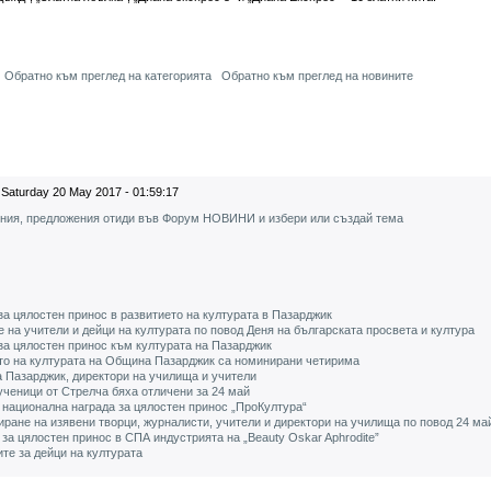
Обратно към преглед на категорията
Обратно към преглед на новините
Saturday 20 May 2017 - 01:59:17
ения, предложения отиди във Форум НОВИНИ и избери или създай тема
 за цялостен принос в развитието на културата в Пазарджик
е на учители и дейци на културата по повод Деня на българската просвета и култура
за цялостен принос към културата на Пазарджик
ето на културата на Община Пазарджик са номинирани четирима
 Пазарджик, директори на училища и учители
 ученици от Стрелча бяха отличени за 24 май
с национална награда за цялостен принос „ПроКултура“
ране на изявени творци, журналисти, учители и директори на училища по повод 24 ма
 за цялостен принос в СПА индустрията на „Beauty Oskar Aphrodite”
те за дейци на културата