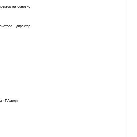
иректор на основно
айотова – директор
на - ПАмедия