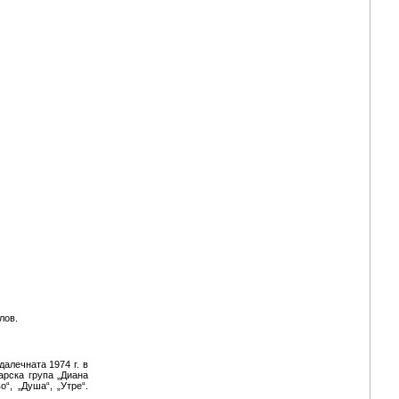
лов.
алечната 1974 г. в
арска група „Диана
“, „Душа“, „Утре“.