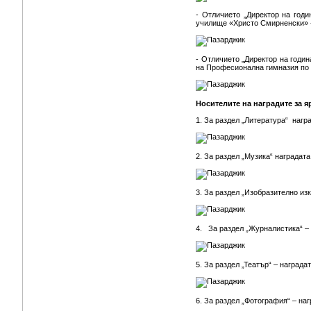
- Отличието „Директор на год
училище «Христо Смирненски» -
- Отличието „Директор на годи
на Професионална гимназия по 
Носителите на наградите за я
1. За раздел „Литература“ нагр
2. За раздел „Музика“ наградат
3. За раздел „Изобразително из
4. За раздел „Журналистика“ –
5. За раздел „Театър“ – наград
6. За раздел „Фотография“ – на