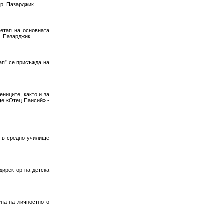
гр. Пазарджик
 етап на основната
. Пазарджик
ап” се присъжда на
ениците, както и за
ще «Отец Паисий» -
л в средно училище
директор на детска
епа на личностното