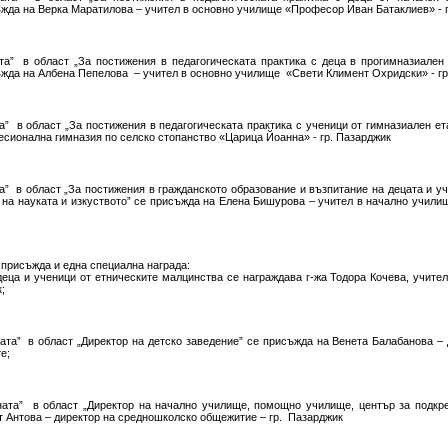
ъжда на Верка Маратилова – учител в основно училище «Професор Иван Батаклиев» - 
та” в област „За постижения в педагогическата практика с деца в прогимназиален
ъжда на Албена Пепелова – учител в основно училище «Свети Климент Охридски» - гр
а” в област „За постижения в педагогическата практика с ученици от гимназиален ет
есионална гимназия по селско стопанство «Царица Йоанна» - гр. Пазарджик
а” в област „За постижения в гражданското образование и възпитание на децата и уч
 на науката и изкуството” се присъжда на Елена Бишурова – учител в начално учили
присъжда и една специална награда:
 деца и ученици от етническите малцинства се награждава г-жа Тодора Кочева, учите
;
ната” в област „Директор на детско заведение” се присъжда на Венета Балабанова – 
е;
ината” в област „Директор на начално училище, помощно училище, център за подкр
т Антова – директор на средношколско общежитие – гр. Пазарджик