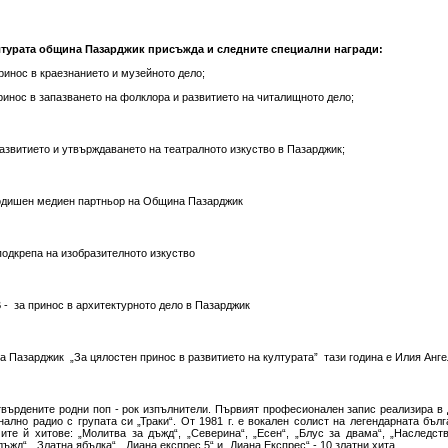
ултурата община Пазарджик присъжда и следните специални награди:
нос в краезнанието и музейното дело;
нос в запазването на фолклора и развитието на читалищното дело;
азвитието и утвърждаването на театралното изкуство в Пазарджик;
дишен медиен партньор на Община Пазарджик
одкрепа на изобразителното изкуство
 за принос в архитектурното дело в Пазарджик
 Пазарджик „За цялостен принос в развитието на културата” тази година е Илия Анге
твърдените родни поп - рок изпълнители. Първият професионален запис реализира в д
ално радио с групата си „Траки“. От 1981 г. е вокален солист на легендарната бълг
ите й хитове: „Молитва за дъжд“, „Северина“, „Есен“, „Блус за двама“, „Наследство
жд“, „Златна ябълка“, „Диана експрес 5“ и „Диана Експрес“ - 10 златни хита.