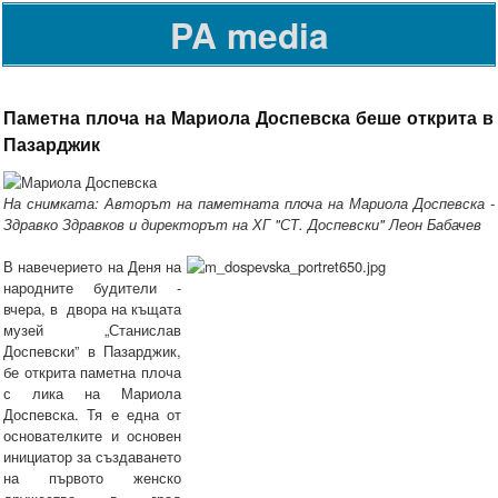
PA media
Паметна плоча на Мариола Доспевска беше открита в
Пазарджик
На снимката: Авторът на паметната плоча на Мариола Доспевска -
Здравко Здравков и директорът на ХГ "СТ. Доспевски" Леон Бабачев
В навечерието на Деня на
народните будители -
вчера, в двора на къщата
музей „Станислав
Доспевски” в Пазарджик,
бе открита паметна плоча
с лика на Мариола
Доспевска. Тя е една от
основателките и основен
инициатор за създаването
на първото женско