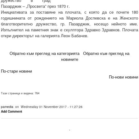
дружество в град
Пазарджик – „Просвета” през 1870 г.
Инициативата за поставяне на плочата, с която да се почете 180
годишнината от рождението на Мариола Доспевска е на Женското
благотворително дружество, гр. Пазарджик, носещо нейното име.
Изпълнител на паметния знак е скулптора Здравко Здравков. Плочата
откри директорът на галерията Леон Бабачев.
Обратно към преглед на категорията
Обратно към преглед на
новините
По-стари новини
По-нови новини
Тази страница е видяна: 764
pamedia
on Wednesday 01 November 2017 - 11:27:26
Add Comment
.