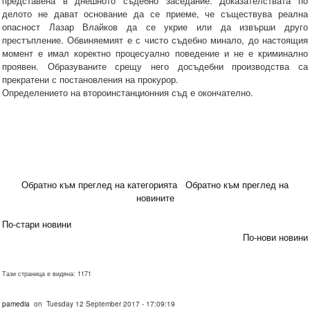
представена в днешното съдебно заседание. Доказателствата по
делото не дават основание да се приеме, че съществува реална
опасност Лазар Влайков да се укрие или да извърши друго
престъпление. Обвиняемият е с чисто съдебно минало, до настоящия
момент е имал коректно процесуално поведение и не е криминално
проявен. Образуваните срещу него досъдебни производства са
прекратени с постановления на прокурор.
Определението на второинстанционния съд е окончателно.
Обратно към преглед на категорията
Обратно към преглед на
новините
По-стари новини
По-нови новини
Тази страница е видяна: 1171
pamedia
on Tuesday 12 September 2017 - 17:09:19