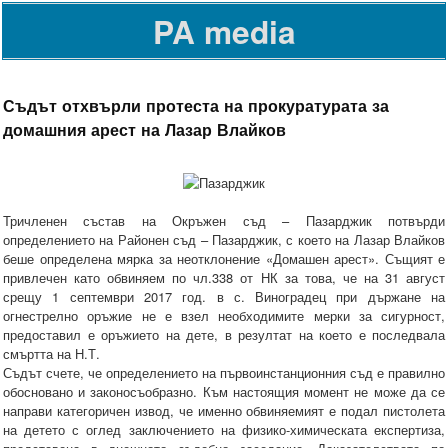
PA media
Съдът отхвърли протеста на прокуратурата за
домашния арест на Лазар Влайков
Тричленен състав на Окръжен съд – Пазарджик потвърди
определението на Районен съд – Пазарджик, с което на Лазар Влайков
беше определена мярка за неотклонение «Домашен арест». Същият е
привлечен като обвиняем по чл.338 от НК за това, че на 31 август
срещу 1 септември 2017 год. в с. Виноградец при държане на
огнестрелно оръжие не е взел необходимите мерки за сигурност,
предоставил е оръжието на дете, в резултат на което е последвала
смъртта на Н.Т.
Съдът счете, че определението на първоинстанционния съд е правилно
обосновано и законосъобразно. Към настоящия момент не може да се
направи категоричен извод, че именно обвиняемият е подал пистолета
на детето с оглед заключението на физико-химическата експертиза,