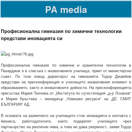
PA media
Професионална гимназия по химични технологии
представи иновацията си
Професионална гимназия по химични и хранителни технологии в
Пазарджик е в списъка с иновативните училища, приет от министерски
съвет. По този повод директорът на гимназията Тодор Джамбов
представи на пресконференция в училището иновативния елемент в
образованието, както и иновативните дейности. На пресконференцията
присъства Мария Тенчева от „Института по сугестопедия „д-р Лозанов“
и Мария Кръстева – мениджър „Човешки ресурси“ на „ДС СМИТ
БЪЛГАРИЯ“ АД.
В основата на развитието на училището стои иновацията и контакта с
бизнеса, работодателите, които подкрепят училището чрез
партньорство на различни нива, а това ни дава увереност, заяви Тодор