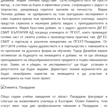
Джамбов. Мария Тенчева представи сугестопедията като не просто
метод , а система за бързо и ефективно учене, съпроводено с радост и
творчество, разкриваща скритите заложби на личността. Мария
Тенчева добави, че одобрението на този тригодишен експеримент е
само първата крачка към промяната на българското училище, защото
предстои сериозна и неуморна работа заедно с преподавателите в
гимназията. Мария Кръстева добави, че с радост дружеството ДИ ЕС
СМИТ БЪЛГАРИЯ АД посреща учениците от ПГХХТ, които провеждат
голяма част от своята учебна и производствена практика там. ДИ ЕС
СМИТ е партньор в различни инициативи на ПГХХТ-Пазарджик. От
2017-2018 учебна година дружеството е в партньорство с гимназията и
по прилагане на дуалната форма на обучение. Тодор Джамбов изрази
оптимизъм за бъдещето на иновацията и добави, че тя ще обхваща
преподаването на общообразователните предмети в първи гимназиален
етап. Заяви, че е убеден, че „експериментът“ ще бъде успешен и
резултатите ще бъдат видими. Директорът покани журналистите да
бъдат своеобразен коректив на иновацията и да участват в
мониторинга на този техен проект.
Общо седем учебни заведения от област Пазарджик фигурират в
списъка на иновативните училища в България. Освен Химията, този
статут имат още две професионални гимназии в Пазарджик - по