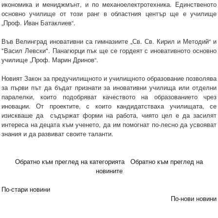
икономика и мениджмънт, и по механоелектротехника. Единственото
основно училище от този ранг в областния център ще е училище
„Проф. Иван Батаклиев“.
Във Велинград иновативни са гимназиите „Св. Св. Кирил и Методий“ и
"Васил Левски". Панагюрци пък ще се гордеят с иновативното основно
училище „Проф. Марин Дринов“.
Новият Закон за предучилищното и училищното образование позволява
за първи път да бъдат признати за иновативни училища или отделни
паралелки, които подобряват качеството на образованието чрез
иновации. От проектите, с които кандидатстваха училищата, се
изискваше да съдържат форми на работа, чиято цел е да засилят
интереса на децата към ученето, да им помогнат по-лесно да усвояват
знания и да развиват своите таланти.
Обратно към преглед на категорията
Обратно към преглед на
новините
По-стари новини
По-нови новини