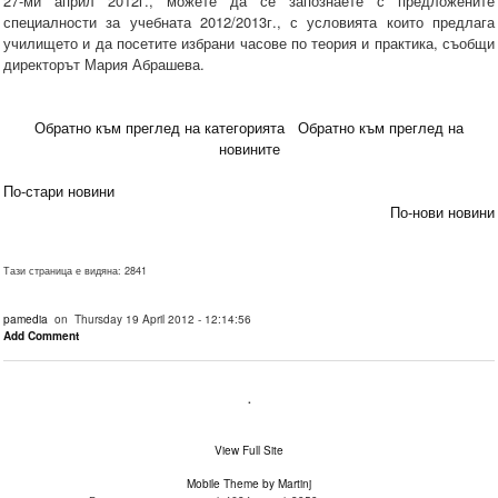
27-ми април 2012г., можете да се запознаете с предложените
специалности за учебната 2012/2013г., с условията които предлага
училището и да посетите избрани часове по теория и практика, съобщи
директорът Мария Абрашева.
Обратно към преглед на категорията
Обратно към преглед на
новините
По-стари новини
По-нови новини
Тази страница е видяна: 2841
pamedia
on Thursday 19 April 2012 - 12:14:56
Add Comment
.
View Full Site
Mobile Theme by Martinj