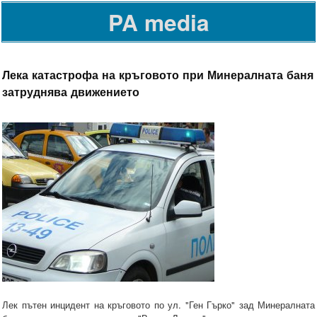
PA media
Лека катастрофа на кръговото при Минералната баня
затруднява движението
Лек пътен инцидент на кръговото по ул. "Ген Гърко" зад Минералната