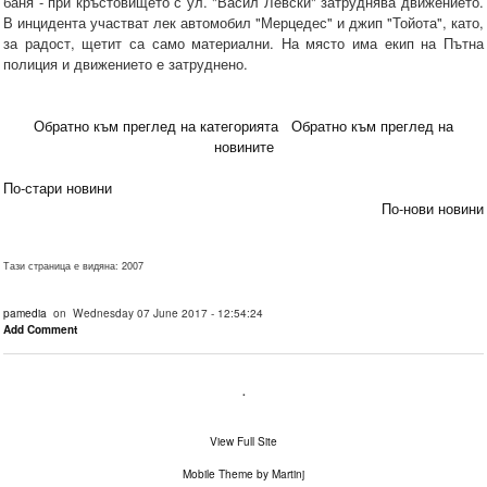
баня - при кръстовището с ул. "Васил Левски" затруднява движението.
В инцидента участват лек автомобил "Мерцедес" и джип "Тойота", като,
за радост, щетит са само материални. На място има екип на Пътна
полиция и движението е затруднено.
Обратно към преглед на категорията
Обратно към преглед на
новините
По-стари новини
По-нови новини
Тази страница е видяна: 2007
pamedia
on Wednesday 07 June 2017 - 12:54:24
Add Comment
.
View Full Site
Mobile Theme by Martinj