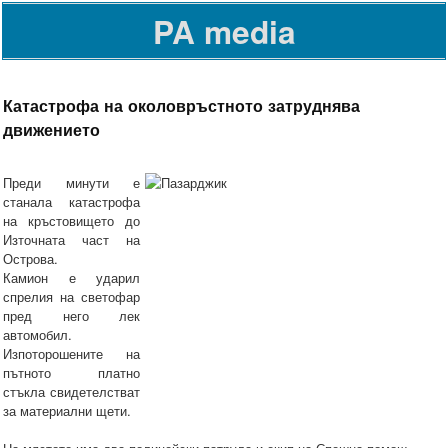
PA media
Катастрофа на околовръстното затруднява
движението
Преди минути е
станала катастрофа
на кръстовището до
Източната част на
Острова.
Камион е ударил
спрелия на светофар
пред него лек
автомобил.
Изпоторошените на
пътното платно
стъкла свидетелстват
за материални щети.