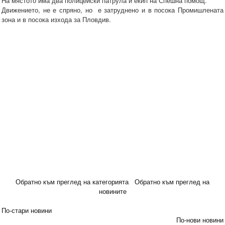
На мястото има два полицейски патрула и екип на Спешна помощ.
Движението, не е спряно, но е затруднено и в посока Промишлената
зона и в посока изхода за Пловдив.
Обратно към преглед на категорията
Обратно към преглед на
новините
По-стари новини
По-нови новини