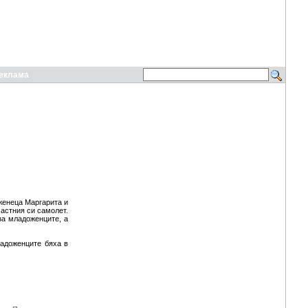
еклама
женеца Маргарита и
астния си самолет.
за младоженците, а
ладоженците бяха в