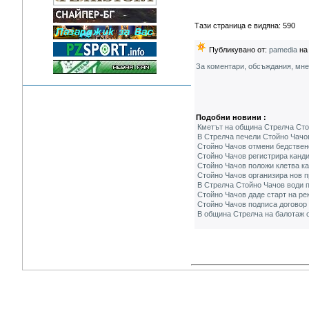
Тази страница е видяна: 590
Публикувано от:
pamedia
на 
За коментари, обсъждания, мн
Подобни новини :
Кметът на община Стрелча Стой
В Стрелча печели Стойно Чачо
Стойно Чачов отмени бедствен
Стойно Чачов регистрира канди
Стойно Чачов положи клетва ка
Стойно Чачов организира нов п
В Стрелча Стойно Чачов води п
Стойно Чачов даде старт на ре
Стойно Чачов подписа договор 
В община Стрелча на балотаж 