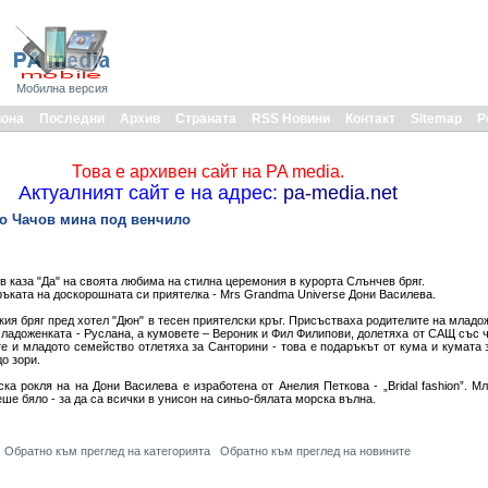
Мобилна версия
иона
Последни
Архив
Страната
RSS Новини
Контакт
Sitemap
Р
Това е архивен сайт на PA media.
Актуалният сайт е на адрес:
pa-media.net
но Чачов мина под венчило
 каза "Да" на своята любима на стилна церемония в курорта Слънчев бряг.
ръката на доскорошната си приятелка - Mrs Grandma Universe Дони Василева.
ия бряг пред хотел "Дюн" в тесен приятелски кръг. Присъстваха родителите на младо
ладоженката - Руслана, а кумовете – Вероник и Фил Филипови, долетяха от САЩ със ч
е и младото семейство отлетяха за Санторини - това е подаръкът от кума и кумата 
о зори.
ка рокля на на Дони Василева е изработена от Анелия Петкова - „Bridal fashion”. М
еше бяло - за да са всички в унисон на синьо-бялата морска вълна.
Обратно към преглед на категорията
Обратно към преглед на новините