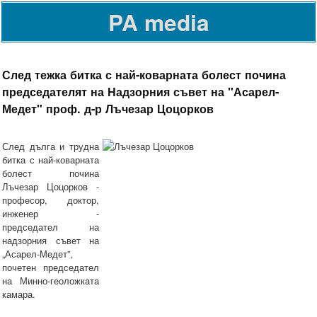
PA media
След тежка битка с най-коварната болест почина
председателят на Надзорния съвет на "Асарел-
Медет" проф. д-р Лъчезар Цоцорков
След дълга и трудна
битка с най-коварната
болест почина
Лъчезар Цоцорков -
професор, доктор,
инженер -
председател на
надзорния съвет на
„Асарел-Медет”,
почетен председател
на Минно-геоложката
камара.