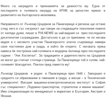
Много са наградите и признанията за деаността му. Една от
последните е голямата награда на КРИБ за цялостен принос в
развитието на българската икономика.
Направеното от Лъчезар Цоцорков за Панагюрище и региона ще остане
след него и със сигурност ще говори на следващите поколения повече
от хиляди думи, пишат в PIA-NEWS за най-видния си през последните
десетилетия съгражданин. Достатъчно е да се припомни, че по негова
иидея и с неговото участие Панагюрското златно съкровище намери
своя постоянен дом в града, в който бе открито. С неговата пряка
намеса бе построена най-голямата и модерна болница през последните
години - "Уни Хоспитал". За традициите и дарителството на Цоцорков
не могат да стигнат стотици страници. За Панагюрище той е голям, най-
големият благодетел. Поклон пред паметта му!
Лъчезар Цоцорков е роден в Панагюрище през 1945 г. Завършил е
средното си образование в гимназия в града, а висше – в Техническия
университет /Висшия машинно-електротехнически институт/ в София
със специалност „Подемно-транспортни, строителни и минни машини”.
Има специализации по мениджмънт и маркетинг в България, Австрия и
Япония.