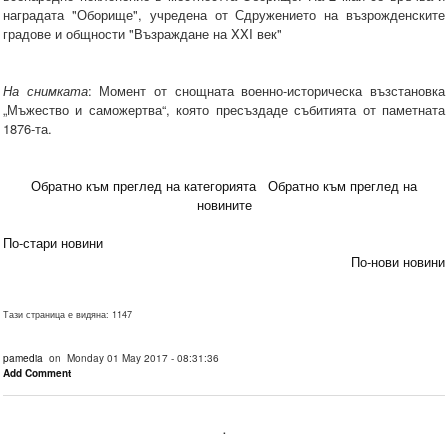
наградата "Оборище", учредена от Сдружението на възрожденските
градове и общности "Възраждане на XXI век"
На снимката
: Момент от снощната военно-историческа възстановка
„Мъжество и саможертва“, която пресъздаде събитията от паметната
1876-та.
Обратно към преглед на категорията
Обратно към преглед на
новините
По-стари новини
По-нови новини
Тази страница е видяна: 1147
pamedia
on Monday 01 May 2017 - 08:31:36
Add Comment
.