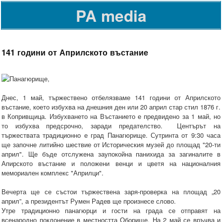
PA media
141 години от Априлското въстание
Днес, 1 май, тържествено отбелязваме 141 години от Априлското
въстание, което избухва на днешния ден или 20 април стар стил 1876 г.
в Копривщица. Избухването на Въстанието е предвидено за 1 май, но
то избухва предсрочно, заради предателство. Центърът на
тържествата традиционно е град Панагюрище. Сутринта от 9:30 часа
ще започне литийно шествие от Историческия музей до площад "20-ти
април". Ще бъде отслужена заупокойна панихида за загиналите в
Апирското въстание и положени венци и цветя на националния
мемориален комплекс "Априлци".
Вечерта ще се състои тържествена заря-проверка на площад „20
април”, а президентът Румен Радев ще произнесе слово.
Утре традиционно панагюрци и гости на града се отправят на
всенародно поклонение в местността Оборище. На 2 май се връчва и