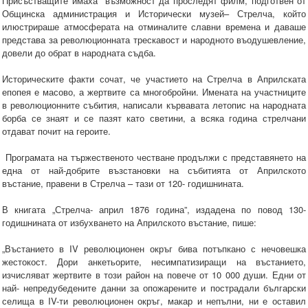
Присъстващите имаха възможност да проследят филм, подготвен от
Общинска администрация и Исторически музей– Стрелча, който
илюстрираше атмосферата на отминалите славни времена и даваше
представа за революционната трескавост и народното въодушевление,
довели до обрат в народната съдба.
Историческите факти сочат, че участието на Стрелча в Априлската
епопея е масово, а жертвите са многобройни. Имената на участниците
в революционните събития, написали кървавата летопис на народната
борба се знаят и се пазят като светини, а всяка година стрелчани
отдават почит на героите.
Програмата на тържественото честване продължи с представянето на
една от най-добрите възстановки на събитията от Априлското
въстание, правени в Стрелча – тази от 120- годишнината.
В книгата „Стрелча- април 1876 година”, издадена по повод 130-
годишнината от избухването на Априлското въстание, пише:
„Въстанието в IV революционен окръг бива потъпкано с нечовешка
жестокост. Дори анкетьорите, несимпатизиращи на въстанието,
изчисляват жертвите в този район на повече от 10 000 души. Едни от
най- непредубедените данни за опожарените и пострадали български
селища в IV-ти революционен окръг, макар и непълни, ни е оставил