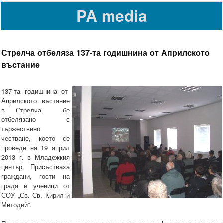
PA media
Стрелча отбеляза 137-та годишнина от Априлското
въстание
137-та годишнина от
Априлското въстание
в Стрелча бе
отбелязано с
тържествено
честване, което се
проведе на 19 април
2013 г. в Младежкия
център. Присъстваха
граждани, гости на
града и ученици от
СОУ „Св. Св. Кирил и
Методий”.