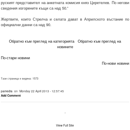
руският представител на анкетната комисия княз Церетелев. По негови
сведения изгорените къщи са над 50.”
Жертвите, които Стрелча и селата дават в Априлското въстание по
официални данни са над 90.
Обратно към преглед на категорията
Обратно към преглед на
новините
По-стари новини
По-нови новини
Тази страница е видяна: 1573
pamedia
on Monday 22 April 2013 - 12:57:45
Add Comment
.
View Full Site