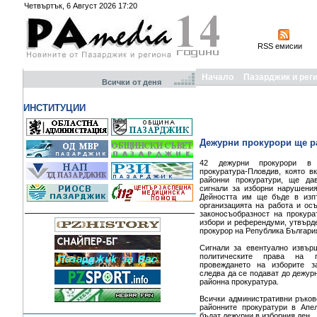
Четвъртък, 6 Август 2026 17:20
RSS емисии
Начало
Пазарджик и рег
Всички от деня
ИНСТИТУЦИИ
Дежурни прокурори ще ра
42 дежурни прокурори в 
прокуратура-Пловдив, която в
районни прокуратури, ще да
сигнали за изборни нарушения
Дейността им ще бъде в изп
организацията на работа и ос
законосъобразност на прокура
избори и референдуми, утвърде
прокурор на Република Българи
Сигнали за евентуално извър
политическите права на г
провеждането на изборите з
следва да се подават до дежур
районна прокуратура.
Всички административни ръков
районните прокуратури в Ап
бъдат дежурни в изборния ден.