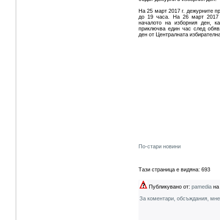
На 25 март 2017 г. дежурните п
до 19 часа. На 26 март 2017 
началото на изборния ден, ка
приключва един час след обяв
ден от Централната избирателн
По-стари новини
Тази страница е видяна: 693
Публикувано от:
pamedia
на 
За коментари, обсъждания, мн