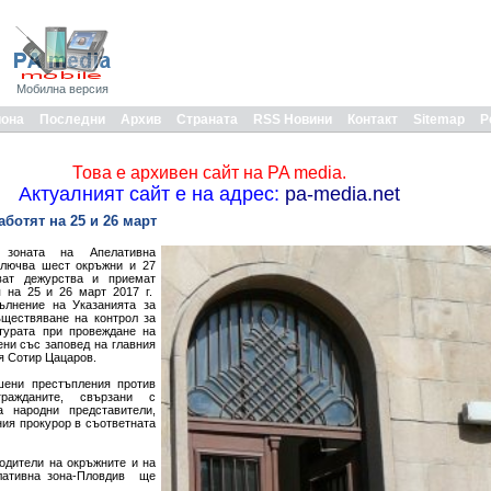
Мобилна версия
иона
Последни
Архив
Страната
RSS Новини
Контакт
Sitemap
Р
Това е архивен сайт на PA media.
Актуалният сайт е на адрес:
pa-media.net
ботят на 25 и 26 март
зоната на Апелативна
ключва шест окръжни и 27
ват дежурства и приемат
 на 25 и 26 март 2017 г.
ълнение на Указанията за
ъществяване на контрол за
турата при провеждане на
ни със заповед на главния
я Сотир Цацаров.
шени престъпления против
ражданите, свързани с
а народни представители,
ния прокурор в съответната
одители на окръжните и на
елативна зона-Пловдив ще