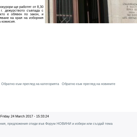
рокурори ще работят от 8,30
г. дежурството съвпада с
кто е обявен по закон, и
яване на края на изборния
а комисия.
Обратно към преглед на категорията
Обратно към преглед на новините
Friday 24 March 2017 - 15:33:24
ения, предложения отиди във Форум НОВИНИ и избери или създай тема