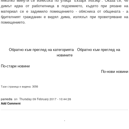
няколко минути се изнесоха по улица "Екзарх Йосиф". Оказа се, че
димът идва от работилница в подземието, където при рязане на
материал се е задимило помещението - обясниха от общината - а
бдителният гражданин е видял дима, излязъл при проветряване на
помещението.
Обратно към преглед на категорията
Обратно към преглед на
новините
По-стари новини
По-нови новини
Тази страница е видяна: 3056
pamedia
on Thursday 09 February 2017 - 10:44:26
Add Comment
.