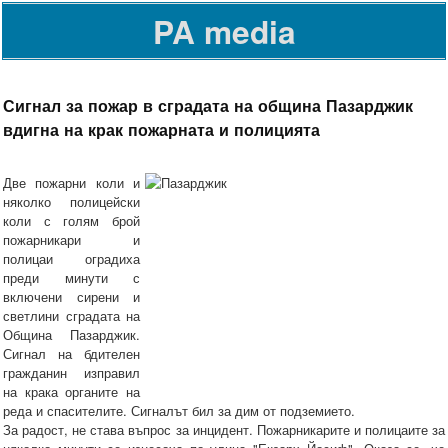
PA media
Сигнал за пожар в сградата на община Пазарджик
вдигна на крак пожарната и полицията
Две пожарни коли и
няколко полицейски
коли с голям брой
пожарникари и
полицаи оградиха
преди минути с
включени сирени и
светлини сградата на
Община Пазарджик.
Сигнал на бдителен
гражданин изправил
на крака органите на
реда и спасителите. Сигналът бил за дим от подземието.
За радост, не става въпрос за инцидент. Пожарникарите и полицаите за