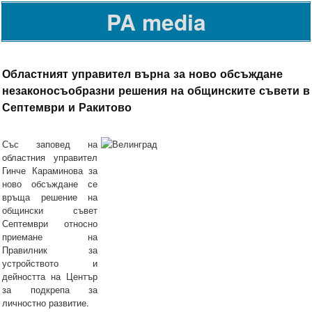
PA media
Областният управител върна за ново обсъждане
незаконосъобразни решения на общинските съвети в
Септември и Ракитово
Със заповед на
областния управител
Гинче Караминова за
ново обсъждане се
връща решение на
общински съвет
Септември относно
приемане на
Правилник за
устройството и
дейността на Център
за подкрепа за
личностно развитие.