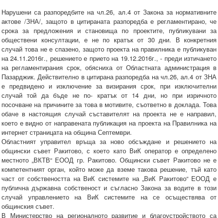
Нарушени са разпоредбите на чл.26, ал.4 от Закона за нормативните
актове /ЗНА/, защото в цитираната разпоредба е регламентирано, че
срока за предложения и становища по проектите, публикувани за
обществени консултации, е не по кратък от 30 дни. В конкретния
случай това не е спазено, защото проекта на правилника е публикуван
на 24.11.2016г., решението е прието на 19.12.2016г., - преди изтичането
на регламентирания срок, обясниха от Областната администрация в
Пазарджик. Действително в цитирана разпоредба на чл.26, ал.4 от ЗНА
е предвидено и изключение за визирания срок, при изключителни
случай той да бъде не по- кратък от 14 дни, но при изричното
посочване на причините за това в мотивите, съответно в доклада. Това
обаче в настоящия случай съставителят на проекта не е направил,
което е видно от направената публикация на проекта на Правилника на
интернет страницата на община Септември.
Областният управител връща за ново обсъждане и решението на
общински съвет Ракитово, с което като ВиК оператор е определено
местното „ВКТВ“ ЕООД гр. Ракитово. Общински съвет Ракитово не е
компетентният орган, който може да вземе такова решение, тъй като
част от собствеността на ВиК системите на „ВиК Ракитово“ ЕООД е
публична държавна собственост и съгласно Закона за водите в този
случай управлението на ВиК системите на се осъществява от
общинския съвет.
В Министерство на регионалното развитие и благоустройството са