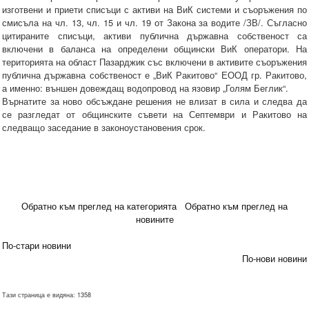
изготвени и приети списъци с активи на ВиК системи и съоръжения по
смисъла на чл. 13, чл. 15 и чл. 19 от Закона за водите /ЗВ/. Съгласно
цитираните списъци, активи публична държавна собственост са
включени в баланса на определени общински ВиК оператори. На
територията на област Пазарджик със включени в активите съоръжения
публична държавна собственост е „ВиК Ракитово“ ЕООД гр. Ракитово,
а именно: външен довеждащ водопровод на язовир „Голям Беглик“.
Върнатите за ново обсъждане решения не влизат в сила и следва да
се разгледат от общинските съвети на Септември и Ракитово на
следващо заседание в законоустановения срок.
Обратно към преглед на категорията
Обратно към преглед на
новините
По-стари новини
По-нови новини
Тази страница е видяна: 1358