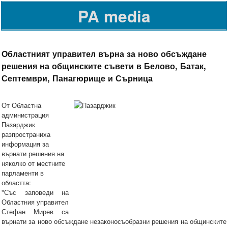
PA media
Областният управител върна за ново обсъждане
решения на общинските съвети в Белово, Батак,
Септември, Панагюрище и Сърница
От Областна
администрация
Пазарджик
разпространиха
информация за
върнати решения на
няколко от местните
парламенти в
областта:
"Със заповеди на
Областния управител
Стефан Мирев са
върнати за ново обсъждане незаконосъобразни решения на общинските