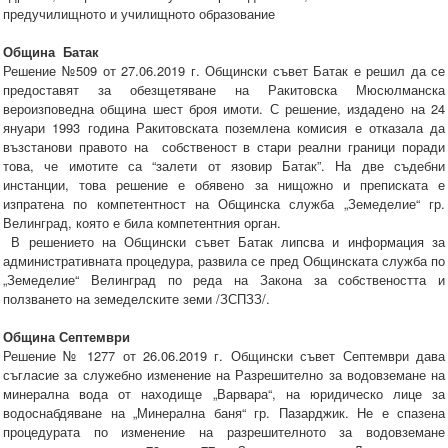
предучилищното и училищното образование
Община Батак
Решение №509 от 27.06.2019 г. Общински съвет Батак е решил да се
предоставят за обезщетяване на Ракитовска Мюсюлманска
вероизповедна община шест броя имоти. С решение, издадено на 24
януари 1993 година Ракитовската поземлена комисия е отказала да
възстанови правото на собственост в стари реални граници поради
това, че имотите са “залети от язовир Батак”. На две съдебни
инстанции, това решение е обявено за нищожно и преписката е
изпратена по компетентност на Общинска служба „Земеделие“ гр.
Велинград, която е била компетентния орган.
В решението на Общински съвет Батак липсва и информация за
административната процедура, развила се пред Общинската служба по
„Земеделие“ Велинград по реда на Закона за собствеността и
ползването на земеделските земи /ЗСПЗЗ/.
Община Септември
Решение № 1277 от 26.06.2019 г. Общински съвет Септември дава
съгласие за служебно изменение на Разрешително за водовземане на
минерална вода от находище „Варвара“, на юридическо лице за
водоснабдяване на „Минерална баня“ гр. Пазарджик. Не е спазена
процедурата по изменение на разрешителното за водовземане