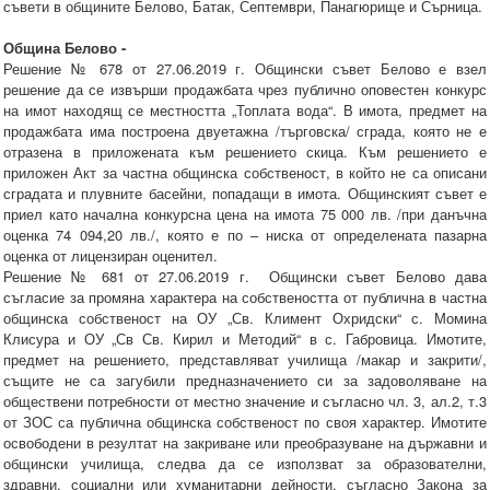
съвети в общините Белово, Батак, Септември, Панагюрище и Сърница.
Община Белово -
Решение № 678 от 27.06.2019 г. Общински съвет Белово е взел
решение да се извърши продажбата чрез публично оповестен конкурс
на имот находящ се местността „Топлата вода“. В имота, предмет на
продажбата има построена двуетажна /търговска/ сграда, която не е
отразена в приложената към решението скица. Към решението е
приложен Акт за частна общинска собственост, в който не са описани
сградата и плувните басейни, попадащи в имота. Общинският съвет е
приел като начална конкурсна цена на имота 75 000 лв. /при данъчна
оценка 74 094,20 лв./, която е по – ниска от определената пазарна
оценка от лицензиран оценител.
Решение № 681 от 27.06.2019 г. Общински съвет Белово дава
съгласие за промяна характера на собствеността от публична в частна
общинска собственост на ОУ „Св. Климент Охридски“ с. Момина
Клисура и ОУ „Св Св. Кирил и Методий“ в с. Габровица. Имотите,
предмет на решението, представляват училища /макар и закрити/,
същите не са загубили предназначението си за задоволяване на
обществени потребности от местно значение и съгласно чл. 3, ал.2, т.3
от ЗОС са публична общинска собственост по своя характер. Имотите
освободени в резултат на закриване или преобразуване на държавни и
общински училища, следва да се използват за образователни,
здравни, социални или хуманитарни дейности, съгласно Закона за