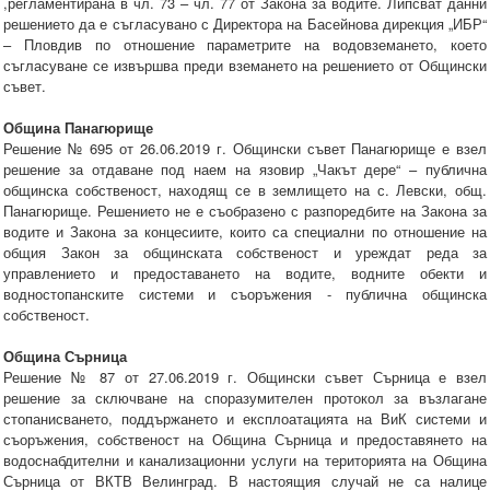
,регламентирана в чл. 73 – чл. 77 от Закона за водите. Липсват данни
решението да е съгласувано с Директора на Басейнова дирекция „ИБР“
– Пловдив по отношение параметрите на водовземането, което
съгласуване се извършва преди вземането на решението от Общински
съвет.
Община Панагюрище
Решение № 695 от 26.06.2019 г. Общински съвет Панагюрище е взел
решение за отдаване под наем на язовир „Чакът дере“ – публична
общинска собственост, находящ се в землището на с. Левски, общ.
Панагюрище. Решението не е съобразено с разпоредбите на Закона за
водите и Закона за концесиите, които са специални по отношение на
общия Закон за общинската собственост и уреждат реда за
управлението и предоставането на водите, водните обекти и
водностопанските системи и съоръжения - публична общинска
собственост.
Община Сърница
Решение № 87 от 27.06.2019 г. Общински съвет Сърница е взел
решение за сключване на споразумителен протокол за възлагане
стопанисването, поддържането и експлоатацията на ВиК системи и
съоръжения, собственост на Община Сърница и предоставянето на
водоснабдителни и канализационни услуги на територията на Община
Сърница от ВКТВ Велинград. В настоящия случай не са налице