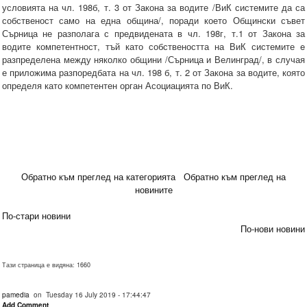
условията на чл. 198б, т. 3 от Закона за водите /ВиК системите да са
собственост само на една община/, поради което Общински съвет
Сърница не разполага с предвидената в чл. 198г, т.1 от Закона за
водите компетентност, тъй като собствеността на ВиК системите e
разпределена между няколко общини /Сърница и Велинград/, в случая
е приложима разпоредбата на чл. 198 б, т. 2 от Закона за водите, която
определя като компетентен орган Асоциацията по ВиК.
Обратно към преглед на категорията
Обратно към преглед на
новините
По-стари новини
По-нови новини
Тази страница е видяна: 1660
pamedia
on Tuesday 16 July 2019 - 17:44:47
Add Comment