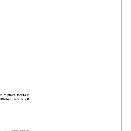
на първите места е
познаят на място в
По-нови новини