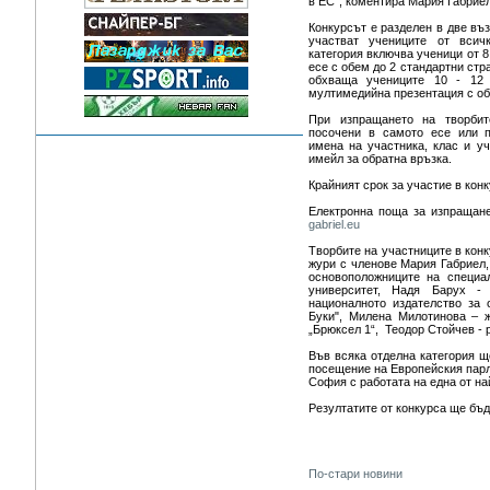
в ЕС“, коментира Мария Габриел
Конкурсът е разделен в две въз
участват учениците от всич
категория включва ученици от 8
есе с обем до 2 стандартни стр
обхваща учениците 10 - 12 
мултимедийна презентация с обе
При изпращането на творбит
посочени в самото есе или п
имена на участника, клас и у
имейл за обратна връзка.
Крайният срок за участие в кон
Електронна поща за изпращан
gabriel.eu
Творбите на участниците в конк
жури с членове Мария Габриел,
основоположниците на специа
университет, Надя Барух -
националното издателство за
Буки", Милена Милотинова – 
„Брюксел 1“, Теодор Стойчев -
Във всяка отделна категория щ
посещение на Европейския парл
София с работата на една от на
Резултатите от конкурса ще бъд
По-стари новини