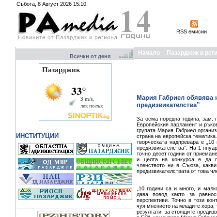
Събота, 8 Август 2026 15:10
RSS емисии
Начало
Пазарджик и рег
Всички от деня
Мария Габриел обявява н
предизвикателства”
За осма поредна година, зам.-
Европейския парламент и ръков
групата Мария Габриел организ
ИНСТИТУЦИИ
страна на европейска тематика.
творческата надпревара е „10 
предизвикателства”. На 1 януа
точно десет години от приеман
и целта на конкурса е да п
членството ни в Съюза, какв
предизвикателствата от това чл
„10 години са и много, и малк
дава повод както за равнос
перспективи. Точно в този кон
чуя мнението на младите хора, 
резултати, за стоящите предизв