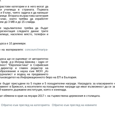
.
растови категории и в него могат да
ки училища в страната. Първата
 и 9 клас, чиято задача е да напишат
аници. Втората възрастова категория
клас, които трябва да изработят
м до 3 МВ и до 15 слайда.
е задължително трябва да бъдат
резентация следните данни: трите
чилище, населено място, телефон и
курса е 10 декември.
е на материалите:
concours©mariya-
урса ще се оценяват от авторитетно
 проф. д-р Ингрид Шикова – един от
лност "Европеистика" в Софийския
 директор и главен редактор на
 образование и наука към МОН „Аз
журналист и водещ на предаването
 ръководител на Информационното бюро на ЕП в България.
е бъдат присъдени по 5 първи и 5 поощрителни награди. Наградата за класираните 
амент в Брюксел, а носителите на поощрителни награди ще имат възможност да се за
й-важните държавни институции, която е изненада.
ат обявени в края на януари 2017 г. на тържествена церемония в столицата.
Обратно към преглед на категорията
Обратно към преглед на новините