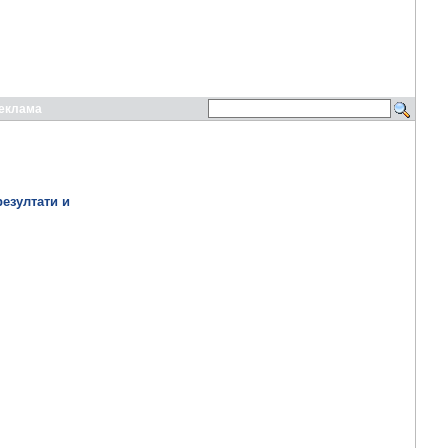
еклама
езултати и