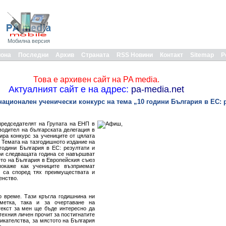
Мобилна версия
иона
Последни
Архив
Страната
RSS Новини
Контакт
Sitemap
Р
Това е архивен сайт на PA media.
Актуалният сайт е на адрес:
pa-media.net
ационален ученически конкурс на тема „10 години България в ЕС: р
председателят на Групата на ЕНП в
одител на българската делегация в
ира конкурс за учениците от цялата
 Темата на тазгодишното издание на
години България в ЕС: резултати и
ри следващата година се навършват
ето на България в Европейския съюз
окаже как учениците възприемат
и са според тях преимуществата и
енство.
о време. Тази кръгла годишнина ни
метка, така и за очертаване на
текст за мен ще бъде интересно да
техния личен прочит за постигнатите
икателства, за мястото на България