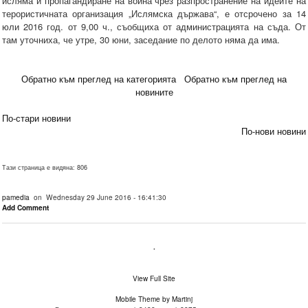
исляма и пропагандиране на война чрез разпространение на идеите на
терористичната организация „Ислямска държава“, е отсрочено за 14
юли 2016 год. от 9,00 ч., съобщиха от администрацията на съда. От
там уточниха, че утре, 30 юни, заседание по делото няма да има.
Обратно към преглед на категорията
Обратно към преглед на
новините
По-стари новини
По-нови новини
Тази страница е видяна: 806
pamedia
on Wednesday 29 June 2016 - 16:41:30
Add Comment
.
View Full Site
Mobile Theme by Martinj