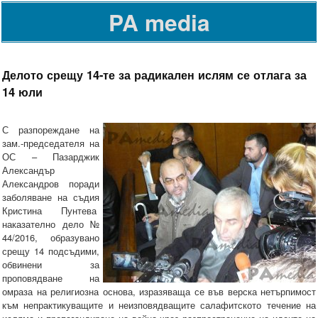
PA media
Делото срещу 14-те за радикален ислям се отлага за
14 юли
С разпореждане на
зам.-председателя на
ОС – Пазарджик
Александър
Александров поради
заболяване на съдия
Кристина Пунтева
наказателно дело №
44/2016, образувано
срещу 14 подсъдими,
обвинени за
проповядване на
омраза на религиозна основа, изразяваща се във верска нетърпимост
към непрактикуващите и неизповядващите салафитското течение на