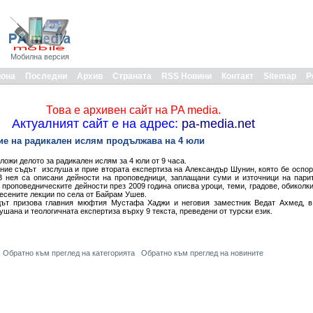
Мобилна версия
иона
Последни
Архив
Страната
RSS Новини
Контакт
Sitemap
Р
Това е архивен сайт на PA media.
Актуалният сайт е на адрес:
pa-media.net
ие на радикален ислям продължава на 4 юли
ожи делото за радикален ислям за 4 юли от 9 часа.
ние съдът изслуша и прие втората експертиза на Александър Шунин, която бе оспор
В нея са описани дейности на проповедници, заплащани суми и източници на пари
 проповедническите дейности през 2009 година описва уроци, теми, градове, обиколк
знесените лекции по села от Байрам Ушев.
ът призова главния мюфтия Мустафа Хаджи и неговия заместник Ведат Ахмед, в
ушана и теологичната експертиза върху 9 текста, преведени от турски език.
Обратно към преглед на категорията
Обратно към преглед на новините