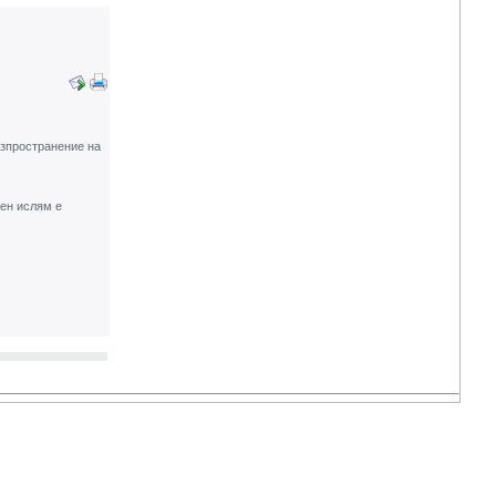
азпространение на
ен ислям е