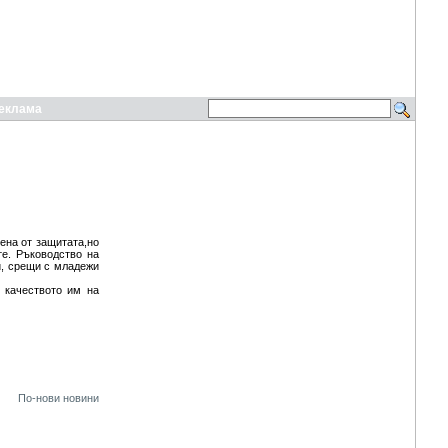
еклама
ена от защитата,но
те. Ръководство на
и, срещи с младежи
 качеството им на
По-нови новини