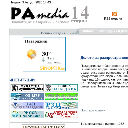
Неделя, 9 Август 2026 14:43
RSS емисии
Начало
Пазарджик и рег
Всички от деня
Делото за разпространен
Пазарджишкият Окръжен съд отл
В началото на днешното заседа
съдът отхвърли оспорването. 
чуждестранните бюра и план на
под и над 18 години, както и и
ИНСТИТУЦИИ
За заседанието на 4 юли съд
свидетели. Тогава ще бъде изсл
По-стари новини
Тази страница е видяна: 1272