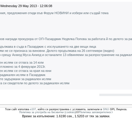
Wednesday 29 May 2013 - 12:06:08
ения, предложения отиди във Форум НОВИНИ и избери или създай тема
ов награди прокурора от ОП-Пазарджик Недялка Попова за работата й по делото за р
одължава в съда в Пазарджик с изслушването на две вещи лица
м не се признаха за виновни. Делото продължава на 26 септември (видео)
о срещу Ахмед Муса Ахмед и останалите 13 обвиняеми за разпространение на радикал
ен ислям се отлага за 14 юли
отложено за 4 февруари 2013г.
ен ислям се отлага за края на юни
а радикален ислям в Пазарджик
-те задържани за радикален ислям
та си свидетели по делото за радикален ислям
Този сайт използва
e107
, който се разпространява с условията, залегнали в
GNU
GPL Лиценза.
Политика за употреба на бисквитки (cookies)
////
Политика заповерителност
Време за изпълнение: 1.6190 сек., 1.5203 от тях за заявки.