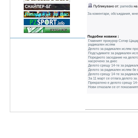
Публикувано от:
pamedia
на 
За коментари, обсъждания, мн
Подобни новини :
Главният прокурор Сотир Цацар
радикален ислям
Делото за радикален ислям пр
Подсъдимите за радикален исля
Поредното заседание на делот
насрочено за днес
Делото срещу 14-те за радикал
Делото за радикален ислям бе 
Делото срещу 14-те за радикал
За 11 март се отлага делото з
Прекратено е делото срещу 14
Нови отказали се от показания