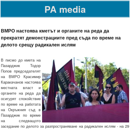
PA media
ВМРО настоява кметът и органите на реда да
прекратят демонстрациите пред съда по време на
делото срещу радикален ислям
В писмо до кмета на
Пазарджик Тодор
Попов председателят
на ВМРО Красимир
Каракачанов настоява
местната власт и
органите на реда да
осигурят спокойствие
по време на работата
на Окръжния съд в
Пазарджик по време
на следващото
заседание по делото за разпространяване на радикален ислям - на 29