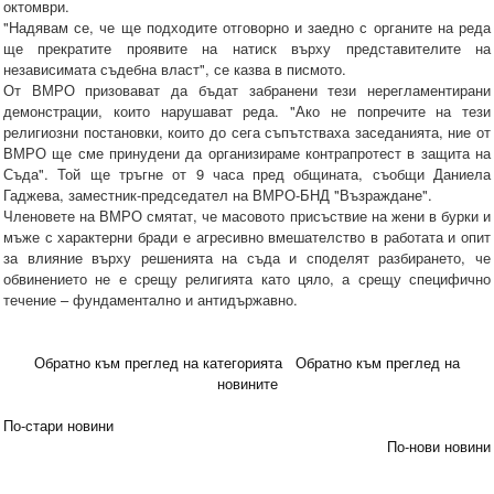
октомври.
"Надявам се, че ще подходите отговорно и заедно с органите на реда
ще прекратите проявите на натиск върху представителите на
независимата съдебна власт", се казва в писмото.
От ВМРО призовават да бъдат забранени тези нерегламентирани
демонстрации, които нарушават реда. "Ако не попречите на тези
религиозни постановки, които до сега съпътстваха заседанията, ние от
ВМРО ще сме принудени да организираме контрапротест в защита на
Съда". Той ще тръгне от 9 часа пред общината, съобщи Даниела
Гаджева, заместник-председател на ВМРО-БНД "Възраждане".
Членовете на ВМРО смятат, че масовото присъствие на жени в бурки и
мъже с характерни бради е агресивно вмешателство в работата и опит
за влияние върху решенията на съда и споделят разбирането, че
обвинението не е срещу религията като цяло, а срещу специфично
течение – фундаментално и антидържавно.
Обратно към преглед на категорията
Обратно към преглед на
новините
По-стари новини
По-нови новини