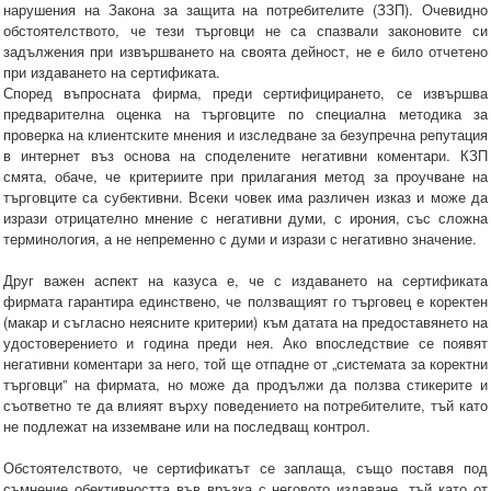
нарушения на Закона за защита на потребителите (ЗЗП). Очевидно
обстоятелството, че тези търговци не са спазвали законовите си
задължения при извършването на своята дейност, не е било отчетено
при издаването на сертификата.
Според въпросната фирма, преди сертифицирането, се извършва
предварителна оценка на търговците по специална методика за
проверка на клиентските мнения и изследване за безупречна репутация
в интернет въз основа на споделените негативни коментари. КЗП
смята, обаче, че критериите при прилагания метод за проучване на
търговците са субективни. Всеки човек има различен изказ и може да
изрази отрицателно мнение с негативни думи, с ирония, със сложна
терминология, а не непременно с думи и изрази с негативно значение.
Друг важен аспект на казуса е, че с издаването на сертификата
фирмата гарантира единствено, че ползващият го търговец е коректен
(макар и съгласно неясните критерии) към датата на предоставянето на
удостоверението и година преди нея. Ако впоследствие се появят
негативни коментари за него, той ще отпадне от „системата за коректни
търговци” на фирмата, но може да продължи да ползва стикерите и
съответно те да влияят върху поведението на потребителите, тъй като
не подлежат на изземване или на последващ контрол.
Обстоятелството, че сертификатът се заплаща, също поставя под
съмнение обективността във връзка с неговото издаване, тъй като от