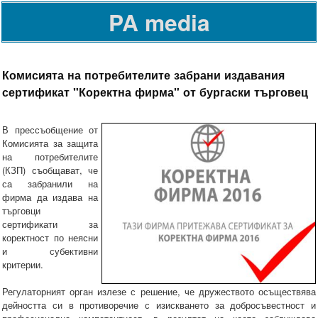
PA media
Комисията на потребителите забрани издавания
сертификат "Коректна фирма" от бургаски търговец
В прессъобщение от
Комисията за защита
на потребителите
(КЗП) съобщават, че
са забранили на
фирма да издава на
търговци
сертификати за
коректност по неясни
и субективни
критерии.
Регулаторният орган излезе с решение, че дружеството осъществява
дейността си в противоречие с изискването за добросъвестност и