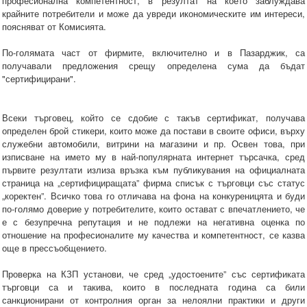
професионална компетентност, в резултат на което заблуждава
крайните потребители и може да увреди икономическите им интереси,
поясняват от Комисията.
По-голямата част от фирмите, включително и в Пазарджик, са
получавали предложения срещу определена сума да бъдат
"сертифицирани".
Всеки търговец, който се сдобие с такъв сертификат, получава
определен брой стикери, които може да постави в своите офиси, върху
служебни автомобили, витрини на магазини и пр. Освен това, при
изписване на името му в най-популярната интернет търсачка, сред
първите резултати излиза връзка към публикувания на официалната
страница на „сертифициращата” фирма списък с търговци със статус
„коректен”. Всичко това го отличава на фона на конкуреницята и буди
по-голямо доверие у потребителите, които остават с впечатлението, че
е с безупречна репутация и не подлежи на негативна оценка по
отношение на професионалите му качества и компетентност, се казва
още в прессъобщението.
Проверка на КЗП установи, че сред „удостоените” със сертификата
търговци са и такива, които в последната година са били
санкционирани от контролния орган за нелоялни практики и други