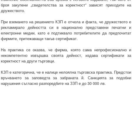
броя закупени „свидетелства за коректност” зависят приходите на
дружеството.
При вземането на решението КЗП е отчела и факта, че дружеството е
рекламирало дейността си в национално представени печатни и
електронни медии, като е подтиквало потребителите да предпочитат
фирмите, притежаващи такъв сертификат.
На практика се оказва, че фирма, която сама непрофесионално и
некомпетентно извършва своята дейност, издава сертификати за
коректност на други търговци.
КЗП е категорична, че е налице нелоялна търговска практика. Предстои
връчването за заповедта за забраната й. Санкцията за подобни
нарушения съгласно разпоредбите на ЗЗП е до 30 000 лв.