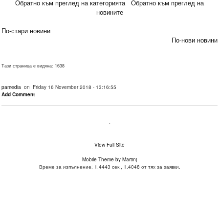
Обратно към преглед на категорията
Обратно към преглед на
новините
По-стари новини
По-нови новини
Тази страница е видяна: 1638
pamedia
on Friday 16 November 2018 - 13:16:55
Add Comment
.
View Full Site
Mobile Theme by Martinj
Време за изпълнение: 1.4443 сек., 1.4048 от тях за заявки.