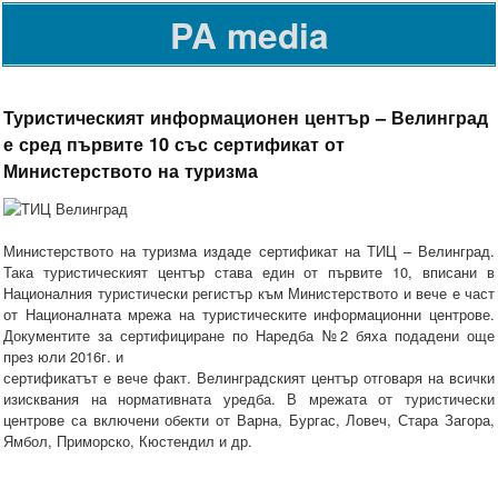
PA media
Туристическият информационен център – Велинград
е сред първите 10 със сертификат от
Министерството на туризма
Министерството на туризма издаде сертификат на ТИЦ – Велинград.
Така туристическият център става един от първите 10, вписани в
Националния туристически регистър към Министерството и вече е част
от Националната мрежа на туристическите информационни центрове.
Документите за сертифициране по Наредба №2 бяха подадени още
през юли 2016г. и
сертификатът е вече факт. Велинградският център отговаря на всички
изисквания на нормативната уредба. В мрежата от туристически
центрове са включени обекти от Варна, Бургас, Ловеч, Стара Загора,
Ямбол, Приморско, Кюстендил и др.