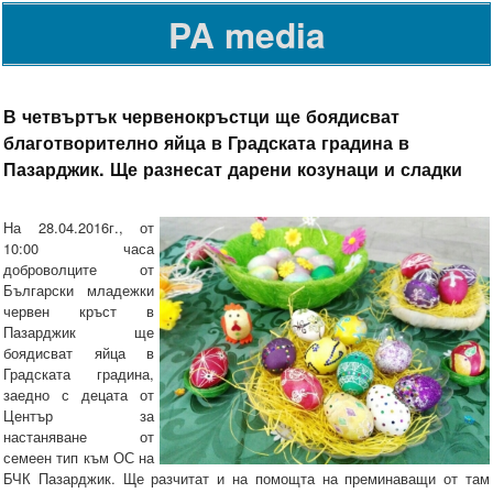
PA media
В четвъртък червенокръстци ще боядисват
благотворително яйца в Градската градина в
Пазарджик. Ще разнесат дарени козунаци и сладки
На 28.04.2016г., от
10:00 часа
доброволците от
Български младежки
червен кръст в
Пазарджик ще
боядисват яйца в
Градската градина,
заедно с децата от
Център за
настаняване от
семеен тип към ОС на
БЧК Пазарджик. Ще разчитат и на помощта на преминаващи от там