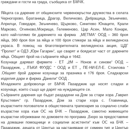
граждани и гости на града, съобщиха от БМЧК.
Яйцата са дарение от общинските червенокръстки дружества в селата
Черногорово, Братаница, Драгор, Величково, Дебращица, Звъничево,
Априлци, Говедаре, Звъничево, Щърково, Синитево Юнаците, Крали
Марково, Огняново,Мокрище, Гелеменово, Цар Асен, Мало Конаре,
като най-голямо бе дарението на фирма „МЕТМА” ООД – 360 броя
яйца, 360 броя боя за яйца и 100 броя стикери за яйца и великденска
украса. В помощ на благотворителната великденска акция, ЦДГ
“Пролет” и ОДЗ „Юри Гагарин”, ще сварят и боядисат част от дарените
яйца. Общият брой на събраните яйца е 1642.
Козунаци даряват фирмите - ЕТ „2М – Нонов и синове” ООД –
Пазарджик, „ ЛЪКИ ФУУДС ” ООД и ЕТ „ ПЕ-НИ-ЕЛ-Е. Стоилова ”
.Общият брой дарени козунаци за празника е 176 броя. Сладкарски
изделия дари и фирма „Данели” ООД .
Младежите доброволци от БМЧК Пазарджик ще носят сладки и
козунаци, които също ще дарят на нуждаещите се.
Събраните дарения ще бъдат раздадени на Дом за стари хора „Гаврил
Кръстевич” гр. Пазарджик, Дом за стари хора с. Главиница,
възрастните ползватели в обществената трапезария за социално слаби
възрастни хора към ОС на БЧК – Пазарджик, самотно живеещите
възрастни обгрижвани по домовете по програма „Бюро за предоставяне
на домашни помощници и социални асистенти” към ОС на БЧК –
Пазарджик, децата от Център за настаняване от семеен тип и Център