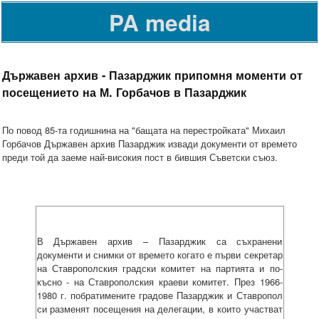
PA media
Държавен архив - Пазарджик припомня моменти от
посещението на М. Горбачов в Пазарджик
По повод 85-та годишнина на "бащата на перестройката" Михаил
Горбачов Държавен архив Пазарджик извади документи от времето
преди той да заеме най-високия пост в бившия Съветски съюз.
В Държавен архив – Пазарджик са съхранени
документи и снимки от времето когато е първи секретар
на Ставрополския градски комитет на партията и по-
късно - на Ставрополския краеви комитет. През 1966-
1980 г. побратимените градове Пазарджик и Ставропол
си разменят посещения на делегации, в които участват