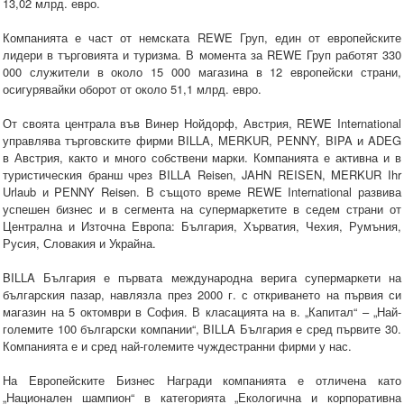
13,02 млрд. евро.
Компанията е част от немската REWE Груп, един от европейските
лидери в търговията и туризма. В момента за REWE Груп работят 330
000 служители в около 15 000 магазина в 12 европейски страни,
осигурявайки оборот от около 51,1 млрд. евро.
От своята централа във Винер Нойдорф, Австрия, REWE International
управлява търговските фирми BILLA, MERKUR, PENNY, BIPA и ADEG
в Австрия, както и много собствени марки. Компанията е активна и в
туристическия бранш чрез BILLA Reisen, JAHN REISEN, MERKUR Ihr
Urlaub и PENNY Reisen. В същото време REWE International развива
успешен бизнес и в сегмента на супермаркетите в седем страни от
Централна и Източна Европа: България, Хърватия, Чехия, Румъния,
Русия, Словакия и Украйна.
BILLA България е първата международна верига супермаркети на
българския пазар, навлязла през 2000 г. с откриването на първия си
магазин на 5 октомври в София. В класацията на в. „Капитал“ – „Най-
големите 100 български компании“, BILLA България е сред първите 30.
Компанията е и сред най-големите чуждестранни фирми у нас.
На Европейските Бизнес Награди компанията е отличена като
„Национален шампион“ в категорията „Екологична и корпоративна