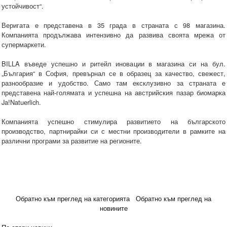
устойчивост“.
Веригата е представена в 35 града в страната с 98 магазина.
Компанията продължава интензивно да развива своята мрежа от
супермаркети.
BILLA въведе успешно и ритейл иновации в магазина си на бул.
„България“ в София, превърнал се в образец за качество, свежест,
разнообразие и удобство. Само там ексклузивно за страната е
представена най-голямата и успешна на австрийския пазар биомарка
Ja!Natuеrlich.
Компанията успешно стимулира развитието на българското
производство, партнирайки си с местни производители в рамките на
различни програми за развитие на регионите.
Обратно към преглед на категорията
Обратно към преглед на
новините