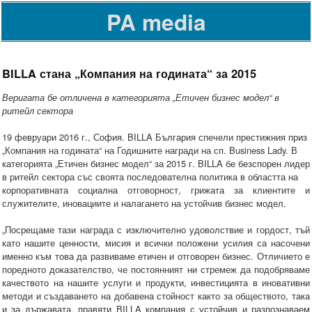
PA media
BILLA стана „Компания на годината“ за 2015
Веригата бе отличена в категорията „Етичен бизнес модел“ в
ритейл сектора
19 февруари 2016 г., София. BILLA България спечели престижния приз
„Компания на годината“ на Годишните награди на сп. Business Lady. В
категорията „Етичен бизнес модел“ за 2015 г. BILLA бе безспорен лидер
в ритейл сектора със своята последователна политика в областта на
корпоративната социална отговорност, грижата за клиентите и
служителите, иновациите и налагането на устойчив бизнес модел.
„Посрещаме тази награда с изключително удоволствие и гордост, тъй
като нашите ценности, мисия и всички положени усилия са насочени
именно към това да развиваме етичен и отговорен бизнес. Отличието е
поредното доказателство, че постоянният ни стремеж да подобряваме
качеството на нашите услуги и продукти, инвестицията в иновативни
методи и създаването на добавена стойност както за обществото, така
и за държавата, правяти BILLA компания с устойчив и разпознаваем