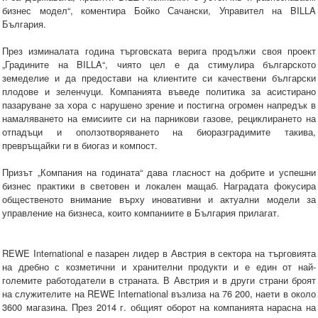
бизнес модел“, коментира Бойко Сачански, Управител на BILLA
България.
През изминалата година търговската верига продължи своя проект
„Градините на BILLA“, чиято цел е да стимулира българското
земеделие и да предостави на клиентите си качествени български
плодове и зеленчуци. Компанията въведе политика за асистирано
пазаруване за хора с нарушено зрение и постигна огромен напредък в
намаляването на емисиите си на парникови газове, рециклирането на
отпадъци и оползотворяването на биоразградимите такива,
превръщайки ги в биогаз и компост.
Призът „Компания на годината“ дава гласност на добрите и успешни
бизнес практики в световен и локален мащаб. Наградата фокусира
общественото внимание върху иновативни и актуални модели за
управление на бизнеса, които компаниите в България прилагат.
REWE International е пазарен лидер в Австрия в сектора на търговията
на дребно с козметични и хранителни продукти и е един от най-
големите работодатели в страната. В Австрия и в други страни броят
на служителите на REWE International възлиза на 76 200, наети в около
3600 магазина. През 2014 г. общият оборот на компанията нарасна на