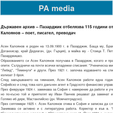
PA media
Държавен архив – Пазарджик отбелязва 115 години о
Калоянов – поет, писател, преводач
Асен Калоянов е роден на 13.09.1900 г. в Пазарджик. Баща му, Бра
Доганхисар, край Дедеагач, (дн. Гърция), а майка му - Стоица Т. Пе
Пазарджишко.
Образованието си Асен Калоянов получава в Пазарджик, когато и пр
опити. Сътрудничи на почти всички младежки списания: "Ученическа мис
"Лебед", "Теменуги" и други. През 1921 г. започва издаването на сп
излизат 3 броя.
След завършването на гимназия, Асен Калоянов работи една годин
Софийско и след това като данъчен агент в Градското финансово управ
През февруари 1924 г. заминава за София с намерение да работи и уч
но по-късно той и приятелят му Иван Панчев решават да заминат и 
Голямо иб дере, Мастанлийско (дн. Момчилградско).
През септември 1925 г. Асен Калоянов отива в София и записва да с
Занимава се активно и с литературна работа. Коректор е във в. "