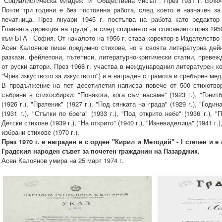
"Социалистическа младеж" и "Обществена мисъл". През 1931 г. склю
Почти три години е без постоянна работа, след което е назначен з
печатница. През януари 1945 г. постъпва на работа като редактор
Главната дирекция на труда", а след спирането на списанието през 1950
към БТА - София. От началото на 1956 г. става коректор в Издателство
Асен Калоянов пише предимно стихове, но в своята литературна дей
разкази, фейлетони, пътеписи, литературно-критически статии, превеж
от руски автори. През 1968 г. участва в международния литературен кон
"Чрез изкуството за изкуството") и е награден с грамота и сребърен мед
В продължение на пет десетилетия написва повече от 500 стихотвор
събрани в стихосбирки: "Понякога, кога съм насаме" (1923 г.), "Гонитб
(1926 г.), "Пратеник" (1927 г.), "Под сянката на града" (1929 г.), "Годин
(1931 г.), "Стъпки по брега" (1933 г.), "Под открито небе" (1936 г.), "П
Детски стихове (1939 г.), "На открито" (1940 г.), "Изневиделица" (1941 г
избрани стихове (1970 г.).
През 1970 г. е награден е с орден "Кирил и Методий" - І степен и е
Градския народен съвет за почетен гражданин на Пазарджик.
Асен Калоянов умира на 25 март 1974 г.