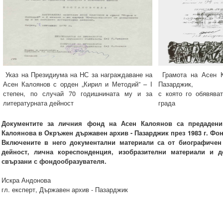
Указ на Президиума на НС за награждаване на
Грамота на Асен 
Асен Калоянов с орден „Кирил и Методий” – І
Пазарджик,
степен, по случай 70 годишнината му и за
с която го обявява
литературната дейност
града
Документите за личния фонд на Асен Калоянов са предадени
Калоянова в Окръжен държавен архив - Пазарджик през 1983 г. Фо
Включените в него документални материали са от биографичен 
дейност, лична кореспонденция, изобразителни материали и д
свързани с фондообразувателя.
Искра Андонова
гл. експерт, Държавен архив - Пазарджик