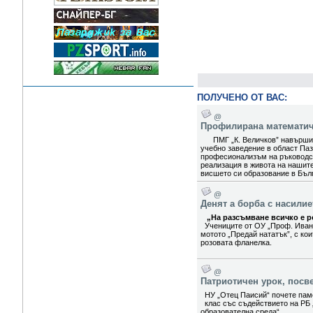
ПОЛУЧЕНО ОТ ВАС:
@
Профилирана математиче
ПМГ „К. Величков” навърши 5
учебно заведение в област Паз
професионализъм на ръководст
реализация в живота на нашит
висшето си образование в Бълг
@
Денят а борба с насили
„На разсъмване всичко е ро
Учениците от ОУ „Проф. Иван
мотото „Предай нататък”, с ко
розовата фланелка.
@
Патриотичен урок, посв
НУ „Отец Паисий“ почете паме
клас със съдействието на РБ 
образователна среда“.