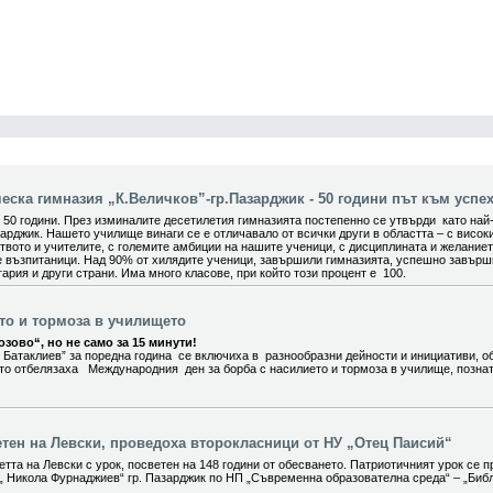
ска гимназия „К.Величков”-гр.Пазарджик - 50 години път към успех
0 години. През изминалите десетилетия гимназията постепенно се утвърди като най
арджик. Нашето училище винаги се е отличавало от всички други в областта – с висок
вото и учителите, с големите амбиции на нашите ученици, с дисциплината и желание
е възпитаници. Над 90% от хилядите ученици, завършили гимназията, успешно завър
ария и други страни. Има много класове, при който този процент е 100.
ето и тормоза в училището
зово“, но не само за 15 минути!
 Батаклиев” за поредна година се включиха в разнообразни дейности и инициативи, о
ито отбелязаха Международния ден за борба с насилието и тормоза в училище, позна
етен на Левски, проведоха второкласници от НУ „Отец Паисий“
тта на Левски с урок, посветен на 148 години от обесването. Патриотичният урок се п
„ Никола Фурнаджиев“ гр. Пазарджик по НП „Съвременна образователна среда“ – „Биб