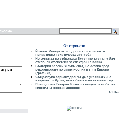
еклама
От страната
»
Йотова: Инцидентът с дрона се използва за
примитивна политическа употреба
»
Началникът на отбраната: Вероятно дронът е бил
отклонен от системи за електронна война
»
България бележи значим спад, но остава сред
рекордьорите по смъртност на пътя в Европа
(графики)
»
Съществува вариант дронът да е украински, но
изпратен от Русия, заяви бивш военен министър
»
Полицията в Генерал Тошево е получила мобилна
система за борба с дронове
Още...