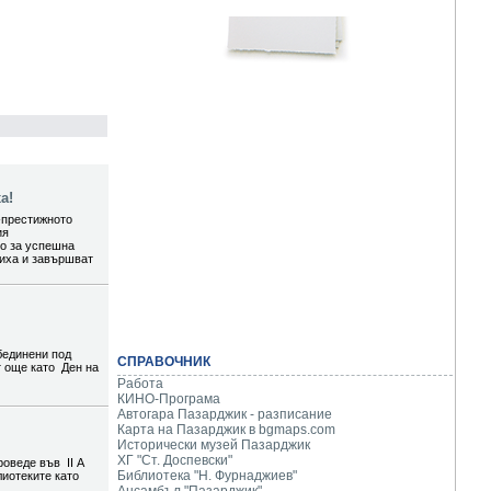
а!
-престижното
ия
то за успешна
шиха и завършват
бединени под
СПРАВОЧНИК
т още като Ден на
Работа
КИНО-Програма
Автогара Пазарджик - разписание
Карта на Пазарджик в
bgmaps.com
Исторически музей Пазарджик
ХГ "Ст. Доспевски"
роведе във II А
Библиотека "Н. Фурнаджиев"
лиотеките като