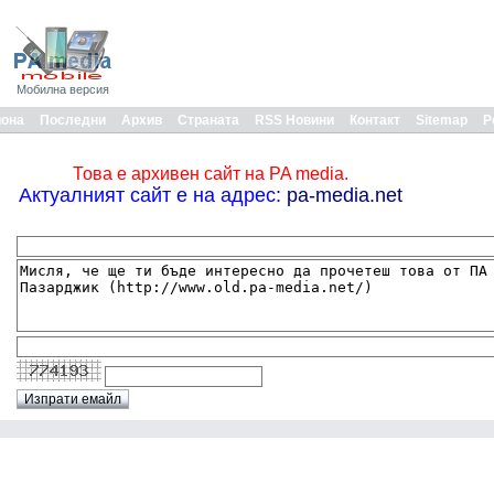
Мобилна версия
иона
Последни
Архив
Страната
RSS Новини
Контакт
Sitemap
Р
Това е архивен сайт на PA media.
Актуалният сайт е на адрес:
pa-media.net