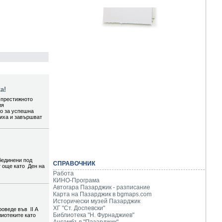
а!
-престижното
ия
то за успешна
шиха и завършват
бединени под
СПРАВОЧНИК
т още като Ден на
Работа
КИНО-Програма
Автогара Пазарджик - разписание
Карта на Пазарджик в
bgmaps.com
Исторически музей Пазарджик
ХГ "Ст. Доспевски"
роведе във II А
Библиотека "Н. Фурнаджиев"
лиотеките като