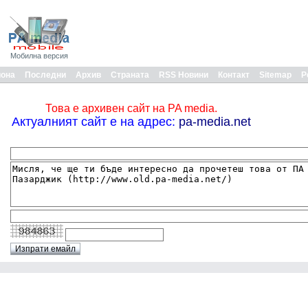
Мобилна версия
иона
Последни
Архив
Страната
RSS Новини
Контакт
Sitemap
Р
Това е архивен сайт на PA media.
Актуалният сайт е на адрес:
pa-media.net