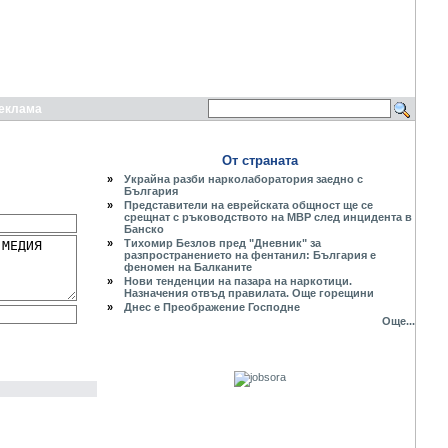
еклама
От страната
»
Украйна разби нарколаборатория заедно с
България
»
Представители на еврейската общност ще се
срещнат с ръководството на МВР след инцидента в
Банско
»
Тихомир Безлов пред "Дневник" за
разпространението на фентанил: България е
феномен на Балканите
»
Нови тенденции на пазара на наркотици.
Назначения отвъд правилата. Още горещини
»
Днес е Преображение Господне
Още...