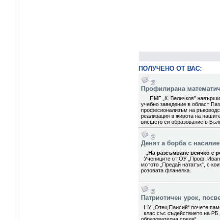
ПОЛУЧЕНО ОТ ВАС:
@
Профилирана математиче
ПМГ „К. Величков” навърши 5
учебно заведение в област Паз
професионализъм на ръководст
реализация в живота на нашит
висшето си образование в Бълг
@
Денят а борба с насили
„На разсъмване всичко е ро
Учениците от ОУ „Проф. Иван
мотото „Предай нататък”, с ко
розовата фланелка.
@
Патриотичен урок, посв
НУ „Отец Паисий“ почете паме
клас със съдействието на РБ 
образователна среда“.