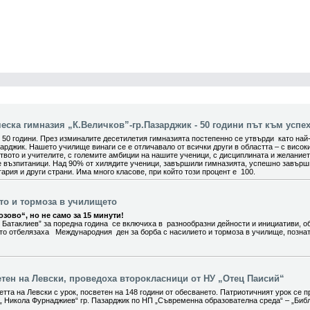
ска гимназия „К.Величков”-гр.Пазарджик - 50 години път към успех
0 години. През изминалите десетилетия гимназията постепенно се утвърди като най
арджик. Нашето училище винаги се е отличавало от всички други в областта – с висок
вото и учителите, с големите амбиции на нашите ученици, с дисциплината и желание
е възпитаници. Над 90% от хилядите ученици, завършили гимназията, успешно завър
ария и други страни. Има много класове, при който този процент е 100.
ето и тормоза в училището
зово“, но не само за 15 минути!
 Батаклиев” за поредна година се включиха в разнообразни дейности и инициативи, о
ито отбелязаха Международния ден за борба с насилието и тормоза в училище, позна
етен на Левски, проведоха второкласници от НУ „Отец Паисий“
тта на Левски с урок, посветен на 148 години от обесването. Патриотичният урок се п
„ Никола Фурнаджиев“ гр. Пазарджик по НП „Съвременна образователна среда“ – „Биб