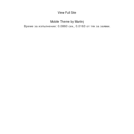
View Full Site
Mobile Theme by Martinj
Време за изпълнение: 0.0860 сек., 0.0163 от тях за заявки.